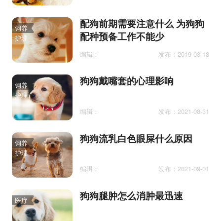
配狗前期需要注意什么 为狗狗
饲养
配种预备工作不能少
护理
编辑：
发布：2019-08-18
狗狗戴嘴套的心理影响
饲养
护理
编辑：
发布：2021-08-31
狗狗流乳白色眼屎什么原因
饲养
护理
编辑：
发布：2021-09-01
狗狗腿肿怎么消肿最迅速
医疗