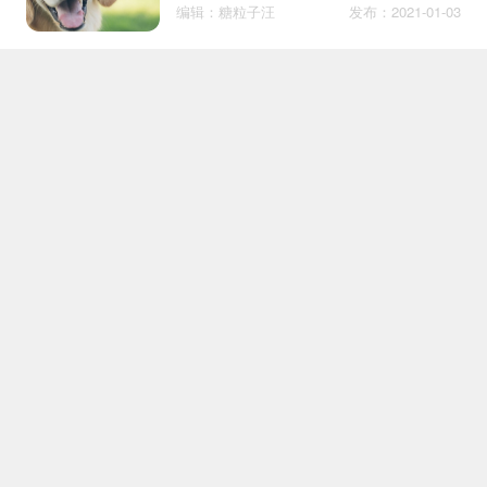
编辑：糖粒子汪
发布：2021-01-03
哈士奇怎么训练坐卧动作 哈士
训练
奇坐卧动作训练方法
编辑：气质铲屎官
发布：2018-06-13
雪纳瑞什么时间换毛
护理
编辑：喵酱
发布：2019-01-15
狗一直抽搐怎么办
护理
编辑：糖粒子汪
发布：2021-05-12
小狗会感冒吗
护理