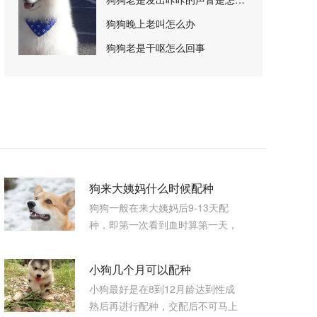
狗狗晚上老叫怎么办
狗狗老是干呕怎么回事
狗来大姨妈什么时候配种
狗狗一般在来大姨妈后9-13天配
种，即第一次看到血时算第一天，
等到第9天时则可以进行第一次配
种，间隔三天，可以配第二次，一
小狗几个月可以配种
般配种后12天左右可以看到乳头肿
小狗最好是在8到12月龄达到性成
胀，则一般都配种成功了。
熟后再进行配种，交配后不可马上