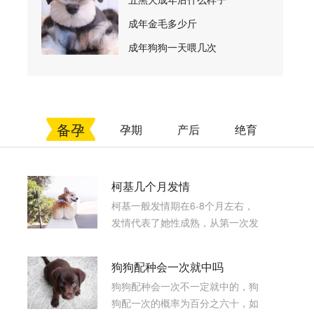
成年金毛多少斤
成年狗狗一天喂几次
备孕
孕期
产后
绝育
柯基几个月发情
柯基一般发情期在6-8个月左右，
发情代表了她性成熟，从第一次发
情开始，柯基每年要发情两次，往
往发生在3-5月和9-11月，两次发
狗狗配种会一次就中吗
情间隔大概6个月。
狗狗配种会一次不一定就中的，狗
狗配一次的概率为百分之六十，如