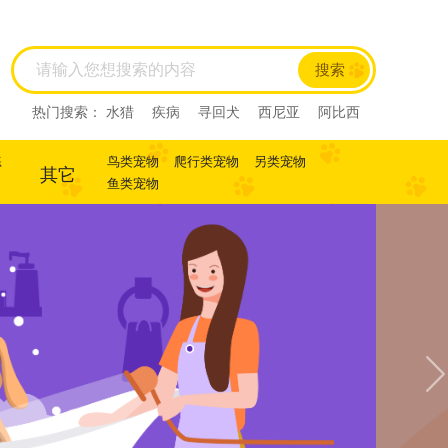
搜索
热门搜索：
水猎
疾病
寻回犬
西尼亚
阿比西
尼
迷你杜宾
杜宾
犬
犬
寻回犬
练
鸟类宠物
爬行类宠物
另类宠物
其它
鱼类宠物