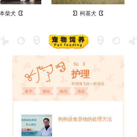
本柴犬
柯基犬
hù lǐ
护理
不用海飞丝一样自信
新手
驱虫
梳毛
洗澡
狗狗误食异物的处理方法