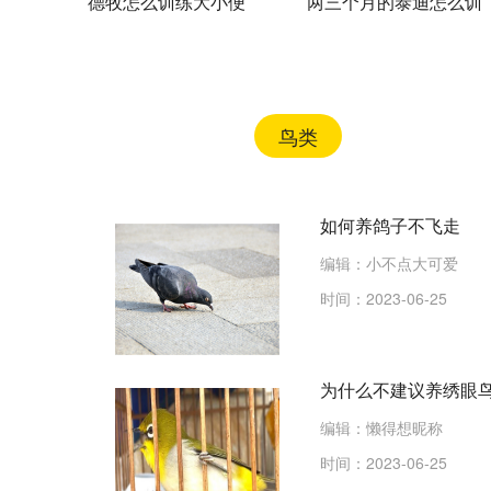
德牧怎么训练大小便
两三个月的泰迪怎么训
德国牧羊犬定点上厕所
练 泰迪犬训练视频教
训练视频
程
鸟类
如何养鸽子不飞走
编辑：小不点大可爱
时间：2023-06-25
为什么不建议养绣眼
编辑：懒得想昵称
时间：2023-06-25