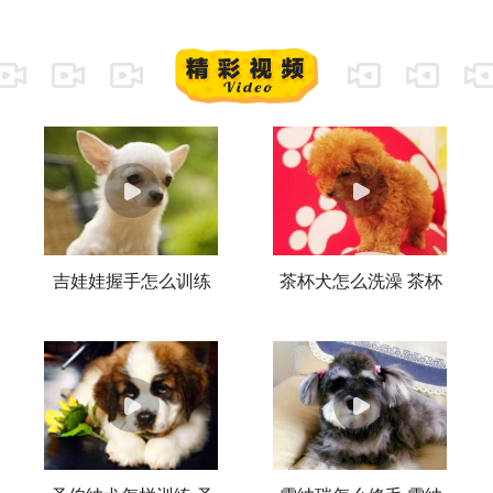
果时机合适，成功的机会也很大
的，要注意，狗狗在交配后应该休
息2-3天，并加强繁殖。
吉娃娃握手怎么训练
茶杯犬怎么洗澡 茶杯
吉娃娃握手训练流程视
犬洗澡步骤流程视频
频