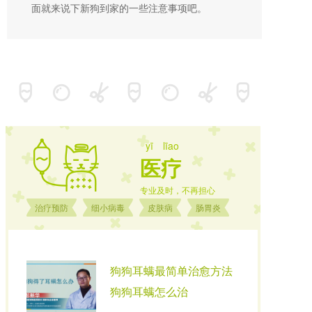
面就来说下新狗到家的一些注意事项吧。
yī līao
医疗
专业及时，不再担心
治疗预防
细小病毒
皮肤病
肠胃炎
狗狗耳螨最简单治愈方法
狗狗耳螨怎么治