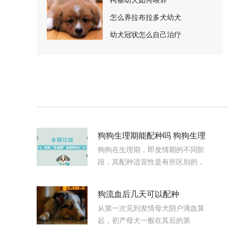
怎么养拉布拉多犬幼犬
幼犬冠状怎么自己治疗
狗狗生理期能配种吗 狗狗生理
狗狗在生理期，即发情期的不同阶
期能交配吗
段，其配种适宜性是有所区别的，
不是很清楚的铲屎官们来看看狗
狗“生理期”能配种吗教学视频吧。
狗流血后几天可以配种
从第一次见到发情母犬阴户滴血算
起，初产母犬一般在其后的第