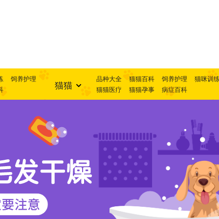
练
饲养护理
品种大全
猫猫百科
饲养护理
猫咪训
猫猫
科
猫猫医疗
猫猫孕事
病症百科