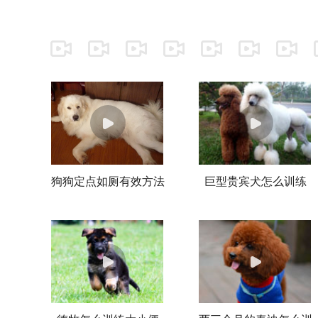
11~13天首次配种较为合适，经产
母犬在其后的第9~11天首次配种较
为合适，建议多交配几次。
狗狗定点如厕有效方法
巨型贵宾犬怎么训练
训练视频
巨型贵宾犬训练视频教
程