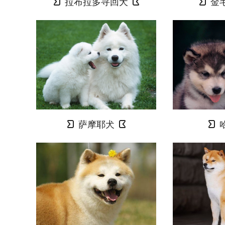
拉布拉多寻回犬
金
萨摩耶犬