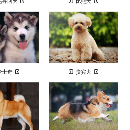
毛寻回犬
比熊犬
哈士奇
贵宾犬