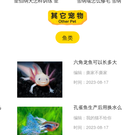
圣伯纳犬怎样训练 圣
雪纳瑞怎么修毛 雪纳
伯纳犬训练方法视频分
瑞修毛剪毛视频教程
享
鱼类
六角龙鱼可以长多大
编辑：撕家不撕家
时间：2023-08-17
鸟
孔雀鱼生产后用换水么
编辑：我的猫不给你
时间：2023-08-17