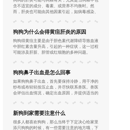
含不适宜的成分、毒素、或营养不均衡时。然
而，肝炎也可能由其他因素引起，如病毒感染、
中毒、免疫介导性疾病等。如果怀疑狗粮可能是
导致狗狗肝炎的原因，应咨询兽医进行适当的诊
断和调整饮食。
狗狗为什么会得黄疸肝炎的原因
狗狗得黄疸主要是由于胆色素代谢障碍导致血液
中胆红素含量升高，引起的一种症状，这一过程
可能涉及肝脏、胆管或红细胞的多种问题。
狗狗鼻子出血是怎么回事
如果狗狗鼻子出血，首先要保持冷静，用干净的
纱布或布轻轻按压止血，并尽快联系兽医。兽医
会评估出血情况，确定出血原因，并提供适当的
治疗，如药物治疗、伤口处理或紧急手术。
新狗到家需要注意什么
很多人都喜欢狗狗，那么当终于下定决心给家里
添只狗狗的时候，有一些需要注意的地方哦，下