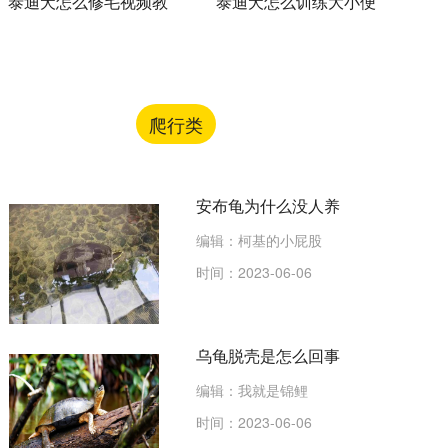
泰迪犬怎么修毛视频教
泰迪犬怎么训练大小便
程 泰迪犬修毛注意事
训练泰迪犬定点大小便
项
视频
爬行类
安布龟为什么没人养
编辑：柯基的小屁股
时间：2023-06-06
乌龟脱壳是怎么回事
编辑：我就是锦鲤
时间：2023-06-06