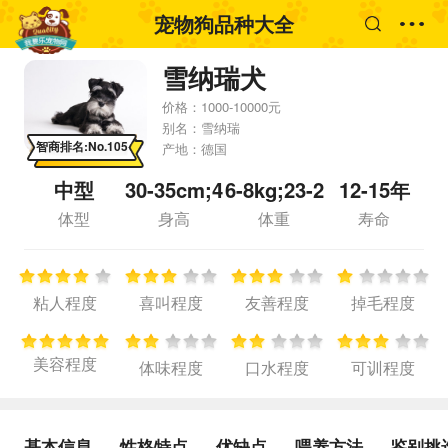
宠物狗品种大全
雪纳瑞犬
价格：
1000-10000元
别名：
雪纳瑞
智商排名:No.105
产地：
德国
中型
30-35cm;4
6-8kg;23-2
12-15年
4-49cm
5kg
体型
身高
体重
寿命
粘人程度
喜叫程度
友善程度
掉毛程度
美容程度
体味程度
口水程度
可训程度
基本信息
性格特点
优缺点
喂养方法
鉴别挑