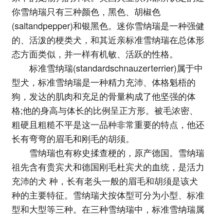
你雪纳瑞只有三种颜色，黑色、胡椒色
(saltandpepper)和银黑色。迷你雪纳瑞是一种强健
的、活泼的梗类犬，和其近亲标准雪纳瑞在总体形
态方面类似，并一样有机敏、活跃的性格。
标准雪纳瑞(standardschnauzerterrier)属于中
型犬，标准雪纳瑞是一种精力充沛、体格魁梧的
狗，发达的肌肉和充足的骨量构成了他坚强的体
格;他的身高与体长的比例呈正方形。被毛浓密、
粗硬且粗糙不平是这一品种非常重要的特点，他还
长有弯弯的眉毛和刚毛的胡须。
雪纳瑞也有称史揉查梗的，原产德国。雪纳瑞
祖先含有贵宾犬和德国刚毛杜宾犬的血统，是活力
充沛的犬 种，长有老头一般的眉毛和胡须是该犬
种的主要特征。雪纳瑞犬按体型可分为小型、标准
型和大型等三种。在三种雪纳瑞中，标准雪纳瑞属