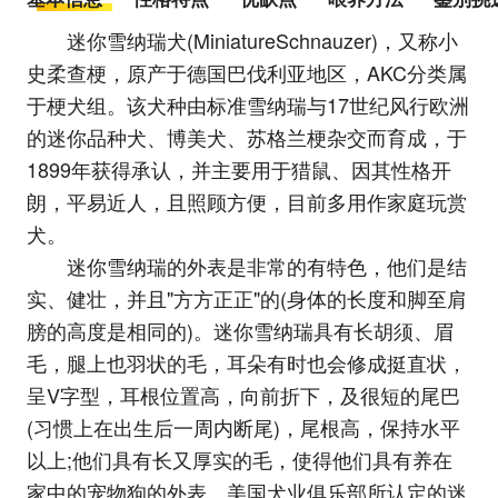
迷你雪纳瑞犬(MiniatureSchnauzer)，又称小
史柔查梗，原产于德国巴伐利亚地区，AKC分类属
于梗犬组。该犬种由标准雪纳瑞与17世纪风行欧洲
的迷你品种犬、博美犬、苏格兰梗杂交而育成，于
1899年获得承认，并主要用于猎鼠、因其性格开
朗，平易近人，且照顾方便，目前多用作家庭玩赏
犬。
迷你雪纳瑞的外表是非常的有特色，他们是结
实、健壮，并且"方方正正"的(身体的长度和脚至肩
膀的高度是相同的)。迷你雪纳瑞具有长胡须、眉
毛，腿上也羽状的毛，耳朵有时也会修成挺直状，
呈V字型，耳根位置高，向前折下，及很短的尾巴
(习惯上在出生后一周内断尾)，尾根高，保持水平
以上;他们具有长又厚实的毛，使得他们具有养在
家中的宠物狗的外表。美国犬业俱乐部所认定的迷