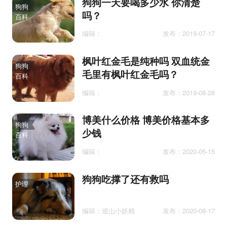
狗狗一天要喝多少水 你清楚
狗狗
吗？
百科
编辑：
发布：2019-07-17
枫叶红金毛是纯种吗 双血统金
狗狗
毛里有枫叶红金毛吗？
百科
编辑：
发布：2019-08-28
博美什么价格 博美价格基本多
狗狗
少钱
百科
编辑：
发布：2020-05-15
狗狗吃撑了还有救吗
护理
编辑：巡山小妖精
发布：2020-08-17