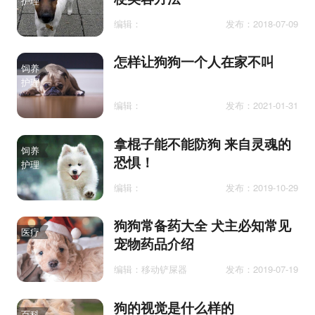
护理
编辑：
发布：2018-07-09
怎样让狗狗一个人在家不叫
饲养
护理
编辑：
发布：2021-01-31
拿棍子能不能防狗 来自灵魂的
饲养
恐惧！
护理
编辑：
发布：2019-10-29
狗狗常备药大全 犬主必知常见
医疗
宠物药品介绍
编辑：移动铲屎器
发布：2019-07-19
狗的视觉是什么样的
百科