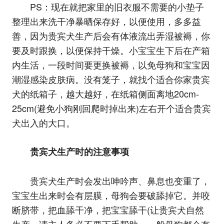
PS：现在就把家里的旧衣服不需要的小垫子
整理出来洗干净暴晒保存好，以便使用，多多益
善，因为贵宾犬生产后会有体液流出弄湿被褥，你
要及时跟换，以便保持干燥。小宝宝生下后在产箱
内生活，一段时间要更换被褥，以免母狗和宝宝因
潮湿感染皮肤病。没有笼子，就找个适合你家贵宾
犬的纸箱子，越大越好，在纸箱侧面离地20cm-
25cm(避免小狗刚回爬时掉出来)左右开个适合贵宾
犬出入的大口。
贵宾犬生产时的注意事项
贵宾犬生产时会发出呻吟声、鼻息也变重了，
宝宝生出来时会有层膜，母狗会要破舔掉它。并咬
断脐带，把血舔干净，把宝宝舔干(让贵宾犬自然
生产，请主人务必不要下手帮助，一般母狗都会有