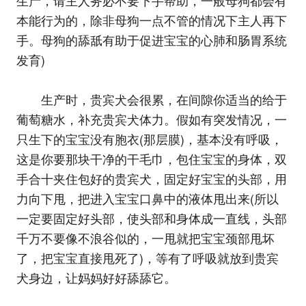
本能行为的，除非母狗一点不管的情况下主人再下
手。母狗的舔舐有助于促进宝宝的心肺和肠胃系统
发育)
生产时，贵宾犬会很累，在间隙你适当的给于
葡萄糖水，补充贵宾犬体力。假如有突发情况，一
只生下的宝宝没有胞衣(那层膜)，基本没有呼吸，
这是你要那块干净的干毛巾，包住宝宝的身体，双
手合十夹住包好的贵宾犬，固定好宝宝的头部，用
力向下甩，把进入宝宝口鼻中的液体甩出来(所以
一定要固定好头部，使头部和身体成一直线，头部
千万不要像不浪谷似的，一甩就把宝宝颈部甩坏
了，把宝宝直接甩死了)，等有了呼吸就放到贵宾
犬身边，让妈妈好好舔舔它。