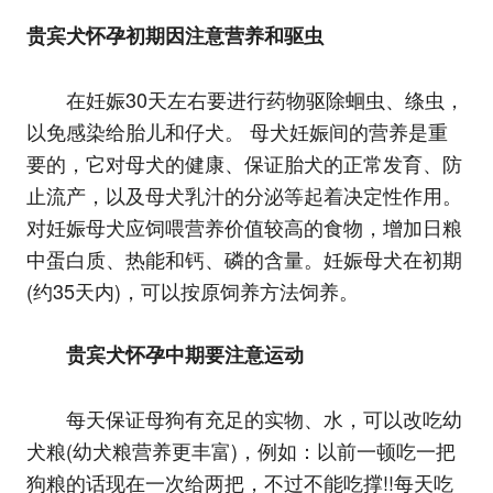
贵宾犬怀孕初期因注意营养和驱虫
在妊娠30天左右要进行药物驱除蛔虫、绦虫，
以免感染给胎儿和仔犬。 母犬妊娠间的营养是重
要的，它对母犬的健康、保证胎犬的正常发育、防
止流产，以及母犬乳汁的分泌等起着决定性作用。
对妊娠母犬应饲喂营养价值较高的食物，增加日粮
中蛋白质、热能和钙、磷的含量。妊娠母犬在初期
(约35天内)，可以按原饲养方法饲养。
贵宾犬怀孕中期要注意运动
每天保证母狗有充足的实物、水，可以改吃幼
犬粮(幼犬粮营养更丰富)，例如：以前一顿吃一把
狗粮的话现在一次给两把，不过不能吃撑!!每天吃