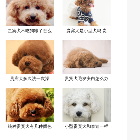
贵宾犬不吃狗粮了怎么
贵宾犬是小型犬吗 贵
贵宾犬多久洗一次澡
贵宾犬毛发变白怎么办
纯种贵宾犬有几种颜色
小型贵宾犬和泰迪一样