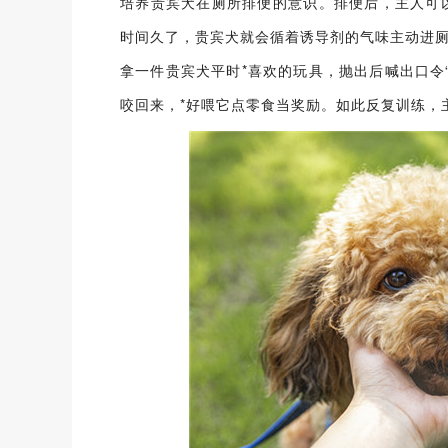
培养贵宾犬在厕所排便的意识。排便后，主人可
时间久了，贵宾犬就会循着诱导剂的气味主动进
拿一件贵宾犬平时*喜欢的玩具，抛出后喊出口令
咬回来，*好喂它点零食当奖励。如此反复训练，