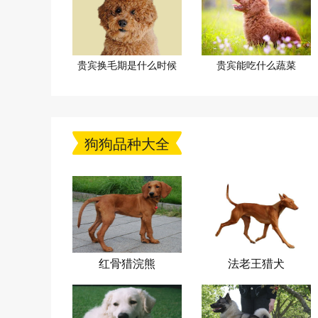
贵宾换毛期是什么时候
贵宾能吃什么蔬菜
狗狗品种大全
红骨猎浣熊
法老王猎犬
犬