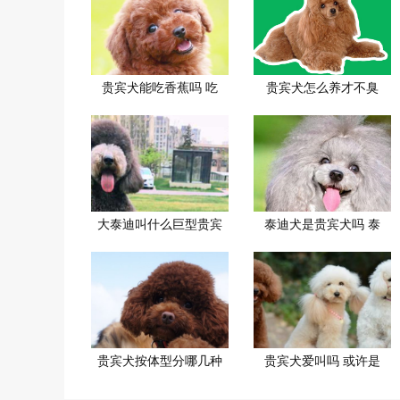
贵宾犬能吃香蕉吗 吃
贵宾犬怎么养才不臭
大泰迪叫什么巨型贵宾
泰迪犬是贵宾犬吗 泰
贵宾犬按体型分哪几种
贵宾犬爱叫吗 或许是