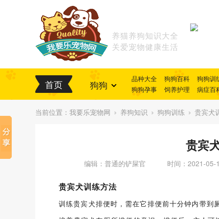
养猫养狗知识大全
关爱宠物健康生活
品种大全
狗狗百科
狗狗训
首页
狗狗
狗狗孕事
饲养护理
病症百
当前位置：
我要乐宠物网
养狗知识
狗狗训练
贵宾犬
贵宾
编辑：普通的铲屎官
时间：2021-05-
贵宾犬训练方法
训练贵宾犬排便时，需在它排便前十分钟内带到