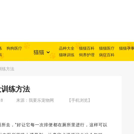
练
狗狗医疗
品种大全
猫猫百科
猫猫医疗
猫猫孕
猫猫
科
猫咪训练
饲养护理
病症百科
训练方法
犬训练方法
18
来源：我要乐宠物网
【手机浏览】
厕所去，*好让它每一次排便都在厕所里进行，这样可以