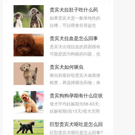
贵宾犬拉肚子吃什么药
如果贵宾犬是一般单纯性的
根据步骤来吧
拉稀，可以喂食谷登益生
菌，每次一小包，这个宠物
贵宾犬拉血是怎么回事
益生菌主要成分是凝结芽孢
贵宾犬出现拉血的原因很有
杆菌、嗜酸乳杆菌、婴儿双
原因有很多
可能是因为狗粮的问题，也
歧杆菌，对于治疗狗狗的腹
有可能是因为天气的问题，
泻在论坛里非常有好口碑，
贵宾犬如何驱虫
导致贵宾犬出现拉血，也有
粉末状拌在狗粮里或者溶解
驱虫前最好给贵宾犬做粪便
可能是因为肠胃的问题，菌
后直接喂，先进行观察几
检查，再选择驱虫药物；体
类引起的肠胃问题，可以先
天。
外驱虫每月一次，将驱虫喷
给狗狗服用一些消炎类药
贵宾狗狗孕期有什么症状
剂喷在狗狗毛发上，按摩吸
物，再服用益生菌。
母犬平均妊娠期为58-63天;
收即可；体内驱虫三个月一
妊娠初期(前15天)母犬无明
次，使用体内驱虫片，具体
显变化，约20天左右，少数
药物和用量最好咨询兽医。
巨型贵宾犬呕吐是怎么回
怀孕母犬可能出现食欲减退
巨型贵宾犬呕吐是怎么回事?
和呕吐反应;妊娠后期乳腺慢
事 巨型贵宾呕吐处理方