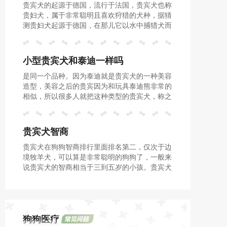
贵宾犬的起源于德国，流行于法国，贵宾犬也称
贵妇犬，属于非常聪明且喜欢狩猎的犬种，据猜
测贵妇犬起源于德国，在那儿它以水中捕猎犬而
著称。
小型贵宾犬和泰迪一样吗
是同一个品种。因为泰迪就是贵宾犬的一种美容
造型，美容之后的贵宾因为和玩具泰迪熊非常的
相似，所以很多人就把这种类型的贵宾犬，称之
为泰迪。虽然泰迪就是贵宾犬，但是不是所有的
贵宾都能变成泰迪。
贵宾犬智商
贵宾犬在狗狗智商排行里面排名第二，仅次于边
境牧羊犬，可以算是非常聪明的狗狗了，一般来
说贵宾犬的智商相当于三到五岁的小孩。贵宾犬
的反应很敏捷，来来回回听几遍指令就可以流畅
操作了，是十分好训练的。
狗狗医疗