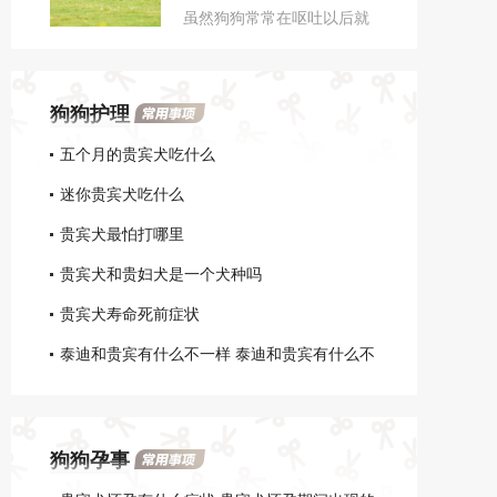
虽然狗狗常常在呕吐以后就
慢肿大分泌乳汁，母犬表现
法
若无其事的样子，该如何是
易疲劳，这个时候狗狗就是
好呢?下面为大家分享巨型贵
即将生产。
宾呕吐处理方法。
狗狗护理
五个月的贵宾犬吃什么
迷你贵宾犬吃什么
贵宾犬最怕打哪里
贵宾犬和贵妇犬是一个犬种吗
贵宾犬寿命死前症状
泰迪和贵宾有什么不一样 泰迪和贵宾有什么不
同
狗狗孕事