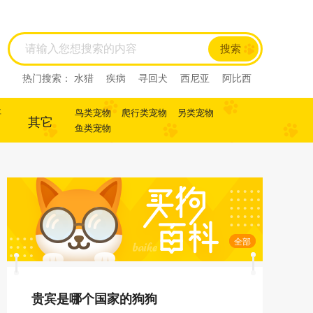
搜索
热门搜索：
水猎
疾病
寻回犬
西尼亚
阿比西
尼
迷你杜宾
杜宾
犬
犬
寻回犬
事
鸟类宠物
爬行类宠物
另类宠物
其它
鱼类宠物
全部
贵宾是哪个国家的狗狗