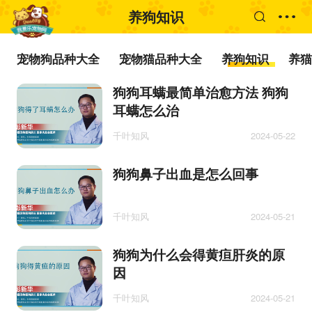
养狗知识
宠物狗品种大全
宠物猫品种大全
养狗知识
养猫
狗狗耳螨最简单治愈方法 狗狗
耳螨怎么治
千叶知风
2024-05-22
狗狗鼻子出血是怎么回事
千叶知风
2024-05-21
狗狗为什么会得黄疸肝炎的原
因
千叶知风
2024-05-21