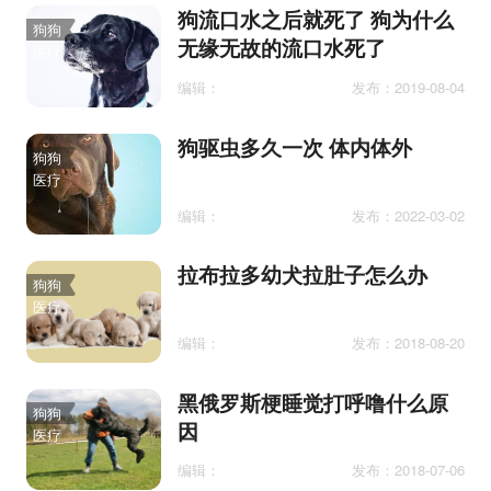
狗流口水之后就死了 狗为什么
狗狗
无缘无故的流口水死了
医疗
编辑：
发布：2019-08-04
狗驱虫多久一次 体内体外
狗狗
医疗
编辑：
发布：2022-03-02
拉布拉多幼犬拉肚子怎么办
狗狗
医疗
编辑：
发布：2018-08-20
黑俄罗斯梗睡觉打呼噜什么原
狗狗
因
医疗
编辑：
发布：2018-07-06