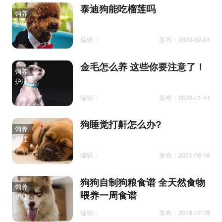
泰迪狗能吃榴莲吗
饲养
护理
编辑：
发布：2023-02-04
金毛怎么养 这些你要注意了！
饲养
护理
编辑：
发布：2020-01-14
狗睡觉打鼾怎么办?
饲养
护理
编辑：
发布：2021-08-18
狗狗自制狗粮食谱 全天然食物
饲养
喂养一周食谱
护理
编辑：
发布：2019-07-19