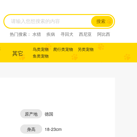
搜索
热门搜索：
水猎
疾病
寻回犬
西尼亚
阿比西
尼
迷你杜宾
杜宾
犬
犬
寻回犬
事
鸟类宠物
爬行类宠物
另类宠物
其它
鱼类宠物
原产地
德国
身高
18-23cm