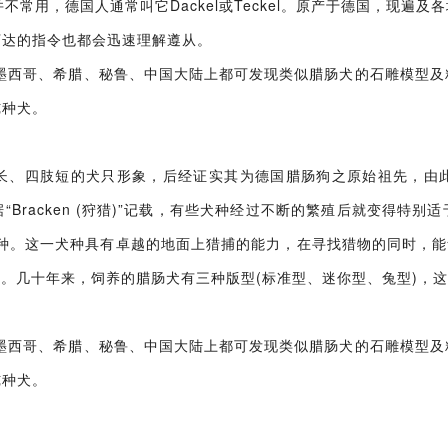
德国并不常用，德国人通常叫它Dackel或Teckel。原产于德国，现
下达的指令也都会迅速理解遵从。
;墨西哥、希腊、秘鲁、中国大陆上都可发现类似腊肠犬的石雕模型及
纯种犬。
长、四肢短的犬只形象，后经证实其为德国腊肠狗之原始祖先，由
Bracken (狩猎)”记载，有些犬种经过不断的繁殖后就变得特
种。这一犬种具有卓越的地面上猎捕的能力，在寻找猎物的同时，能够
了描述。几十年来，饲养的腊肠犬有三种版型(标准型、迷你型、兔型)，
;墨西哥、希腊、秘鲁、中国大陆上都可发现类似腊肠犬的石雕模型及
纯种犬。