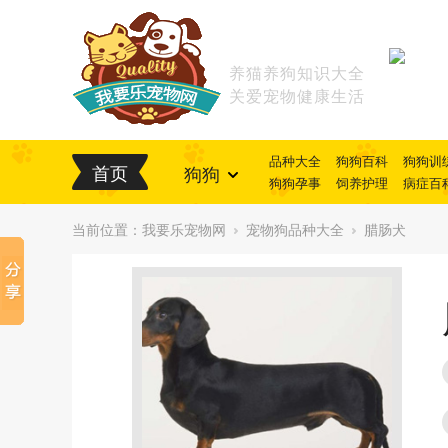
养猫养狗知识大全
关爱宠物健康生活
品种大全
狗狗百科
狗狗训
首页
狗狗
狗狗孕事
饲养护理
病症百
当前位置：
我要乐宠物网
宠物狗品种大全
腊肠犬