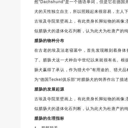
然"Dachshund"是一个德语单词，但是它在
犬的天性独立自主，所以照顾起来很容易，主人
古埃及寺院里壁画上，有此类身长脚短物的画像
似腊肠犬的遗体化石判断，认为此犬为杜唐产的
腊肠的物种分布
在古老的埃及法老寝墓中，首先发现雕刻着身体
了。腊肠犬这一犬种自中世纪以来就很有名。根据“
肠犬赢得了承认，作为猎犬中*有用途的、猎犬品
为“德国Teckel俱乐部”对腊肠犬的饲养作出
腊肠的发展起源
古埃及寺院里壁画上，有此类身长脚短物的画像
似腊肠犬的遗体化石判断，认为此犬为杜唐产的
腊肠的生理指标
1、局部脱毛