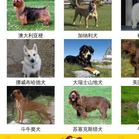
澳大利亚梗
加纳利犬
挪威布哈德犬
大瑞士山地犬
美
斗牛獒犬
苏塞克斯猎犬