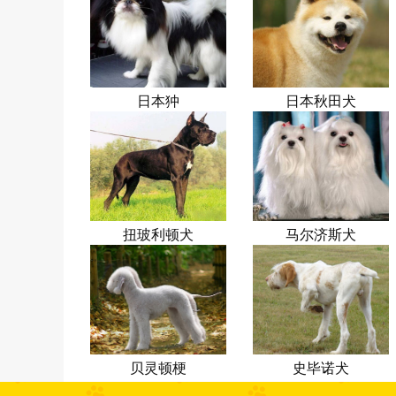
日本狆
日本秋田犬
扭玻利顿犬
马尔济斯犬
贝灵顿梗
史毕诺犬