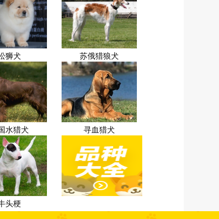
松狮犬
苏俄猎狼犬
国水猎犬
寻血猎犬
牛头梗