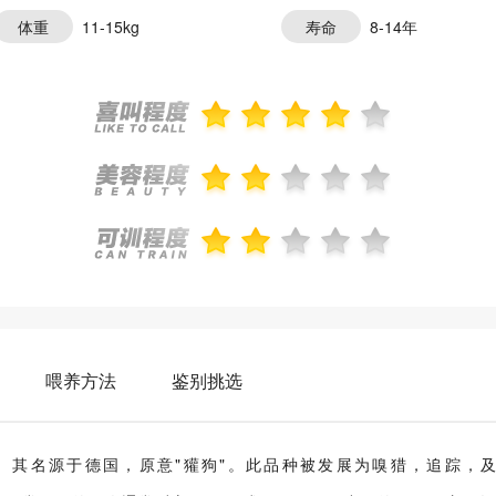
体重
11-15kg
寿命
8-14年
喂养方法
鉴别挑选
身的猎犬。其名源于德国，原意"獾狗"。此品种被发展为嗅猎，追踪