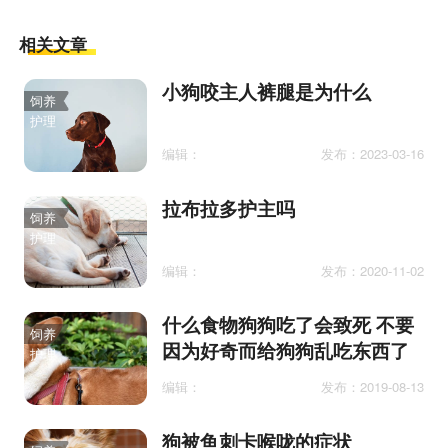
相关文章
小狗咬主人裤腿是为什么
饲养
护理
编辑：
发布：2023-03-16
拉布拉多护主吗
饲养
护理
编辑：
发布：2020-11-02
什么食物狗狗吃了会致死 不要
饲养
因为好奇而给狗狗乱吃东西了
护理
编辑：
发布：2019-08-13
狗被鱼刺卡喉咙的症状