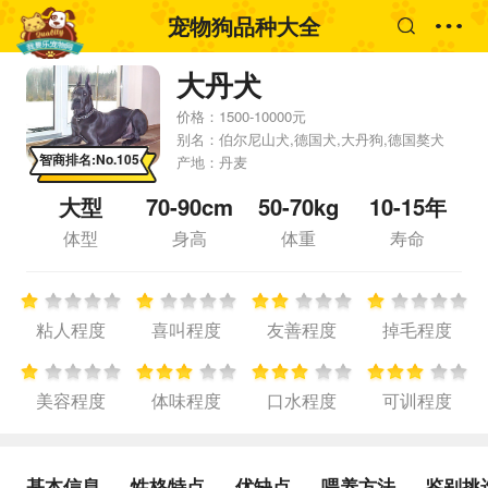
宠物狗品种大全
大丹犬
价格：
1500-10000元
别名：
伯尔尼山犬,德国犬,大丹狗,德国獒犬
智商排名:No.105
产地：
丹麦
大型
70-90cm
50-70kg
10-15年
体型
身高
体重
寿命
粘人程度
喜叫程度
友善程度
掉毛程度
美容程度
体味程度
口水程度
可训程度
基本信息
性格特点
优缺点
喂养方法
鉴别挑