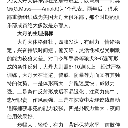
犬或大丹犬俱乐部在芝加哥成立，以玛斯——阿莫
德(G.Muss——Amoldt)为*个代表。两年后，俱乐
部重新组织成为美国大丹犬俱乐部，那个时期的俱
乐部成员绝大多数是东部人。
大丹的生理指标
大丹犬体格健壮，四肢发达，有耐力，情绪稳
定，兴奋持续时间短，偏安静，灵活性和忍受刺激
的能力较狼犬差。对口令和手势等狼犬3~5遍可形
成的条件反射，大丹犬则需6~10遍以上。经过严格
训练，大丹犬在巡逻、警戒、防暴等方面又有其独
特的优势。一是体形高大，奔跑速度快，威慑力
强。二是条件反射形成后不易退化，注意力集中，
忠守职责，作风顽强。三是在探索中发现迹线自动
追踪捕获罪犯的能力较强。四是扑咬力量大，夜间
使用效果好。
步幅大，轻松，有力。背部保持水平。前肢伸