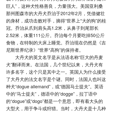
巨人”，这种犬性格善良，力量强大。美国亚利桑
那州图森市的大丹犬乔治于2012年2月，凭借健壮
的身材，成功击败对手，摘得“世界上*大的狗”的桂
冠。乔治从爪到肩头高1.2米，从鼻子到尾部长
2.52米，体重111公斤。乔治每个月要吃掉50公斤
食物，在特制的大床上睡觉。乔治现在仍然是《吉
尼斯世界纪录》“世界*高狗”的保持者。
大丹犬的英文名字是从法语名称“巨大的丹麦
犬”翻译而来。在法国，几个世纪以来，大丹犬有
许多名字，这个只是其中之一。英国人为什么接受
了大丹犬的法文名字是个谜。同时，法国人也叫这
种犬“dogue allemand”，或“德国马士提夫”。英语
中的“马士提夫”，德语中的“dogge”，拉丁语中
的“dogue”或“dogo”都是一个意思，即有着大头的
大型犬，用于争斗或狩猎。当时，大丹犬是十几种