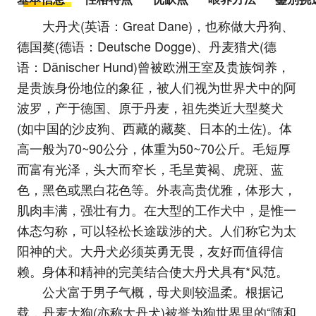
大丹犬(英语：Great Dane)，也称做大丹狗、
德国獒(德语：Deutsche Dogge)、丹麦猎犬(德
语：Dänischer Hund)曾被欧洲王室及贵族饲养，
是贵族身份地位的象征，被人们视为世界犬中的阿
波罗，产于德国、原于丹麦，祖先类近大型獒犬
(如中国的沙皮狗、西藏的藏獒、日本的土佐)。体
高一般为70~90公分，体重为50~70公斤。毛短厚
而富有光泽，头大而窄长，毛呈黄褐、虎斑、蓝
色，黑色或黑白花色等。外表高贵优雅，体形大，
肌肉丰满，强壮有力。在大型的工作犬中，是惟一
体态匀称，可以轻松长途跋涉的犬。人们称它为太
阳神的犬。大丹犬必须英勇无畏，友好而值得信
赖。身体和精神的完美结合使大丹犬具有*风范。
公犬富于男子气概，母犬则较温柔。根据记
载，丹麦大狗(亦称大丹犬)被誉为狗世界里的“随和