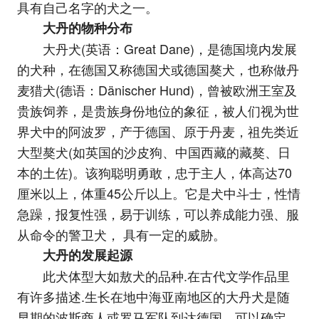
具有自己名字的犬之一。
大丹的物种分布
大丹犬(英语：Great Dane)，是德国境内发展
的犬种，在德国又称德国犬或德国獒犬，也称做丹
麦猎犬(德语：Dänischer Hund)，曾被欧洲王室及
贵族饲养，是贵族身份地位的象征，被人们视为世
界犬中的阿波罗，产于德国、原于丹麦，祖先类近
大型獒犬(如英国的沙皮狗、中国西藏的藏獒、日
本的土佐)。该狗聪明勇敢，忠于主人，体高达70
厘米以上，体重45公斤以上。它是犬中斗士，性情
急躁，报复性强，易于训练，可以养成能力强、服
从命令的警卫犬， 具有一定的威胁。
大丹的发展起源
此犬体型大如敖犬的品种.在古代文学作品里
有许多描述.生长在地中海亚南地区的大丹犬是随
早期的波斯商人或罗马军队到达德国，可以确定，