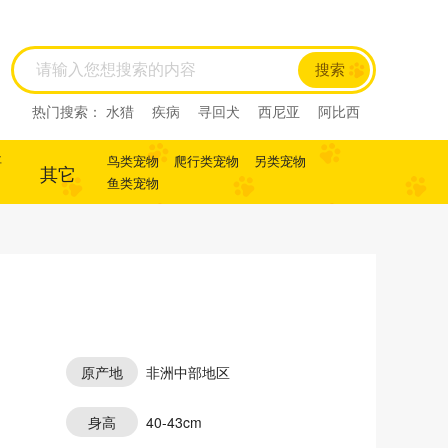
搜索
热门搜索：
水猎
疾病
寻回犬
西尼亚
阿比西
尼
迷你杜宾
杜宾
犬
犬
寻回犬
事
鸟类宠物
爬行类宠物
另类宠物
其它
鱼类宠物
原产地
非洲中部地区
身高
40-43cm