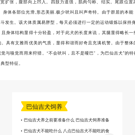
部稍宽扩张，腹部向上凹入。四肢力道强，肌肉匀称、结实。尾跟位置
。身体各部位光滑,形态美丽.极少吠叫且叫声奇特。由于群居的本
打斗发生。该犬体质属易胖型，每天必须进行一定的运动锻炼以保持
，且身体结构显得十分轻盈，对于此犬的长度来说，其腿显得略长一
的。具有文雅而优美的气质，显得和谐而好奇且充满机警。由于整体
觉与嗅觉而用来狩猎。“不会吠叫，且不是哑巴”，为巴仙吉犬*的
的典型特征。
巴仙吉犬饲养
巴仙吉犬养之前要准备什么 巴仙吉犬饲养准备
巴仙吉犬不能吃什么 八点巴仙吉犬不能吃的食