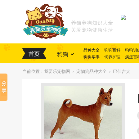
养猫养狗知识大全
关爱宠物健康生活
品种大全
狗狗百科
狗狗训
首页
狗狗
狗狗孕事
饲养护理
病症百
当前位置：
我要乐宠物网
宠物狗品种大全
巴仙吉犬