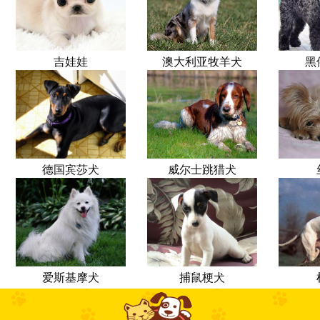
吉娃娃
澳大利亚牧羊犬
黑
德国宾莎犬
威尔士跳猎犬
爱斯基摩犬
捕鼠梗犬