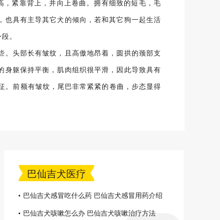
高，紧靠背上，并向上卷曲。拥有细致的短毛，毛
能，也具有主导其它犬的倾向，若和其它狗一起生活
身段。
些。头部长有皱纹，且高傲地昂着，圆拱的颈部支
的身躯保持平衡，肌肉组织很平滑，因此导致具有
特征。前额有皱纹，尾巴非常紧紧的卷曲，步态显得
巴仙吉犬医疗
巴仙吉犬感冒吃什么药 巴仙吉犬感冒用药介绍
巴仙吉犬咳嗽怎么办 巴仙吉犬咳嗽治疗方法