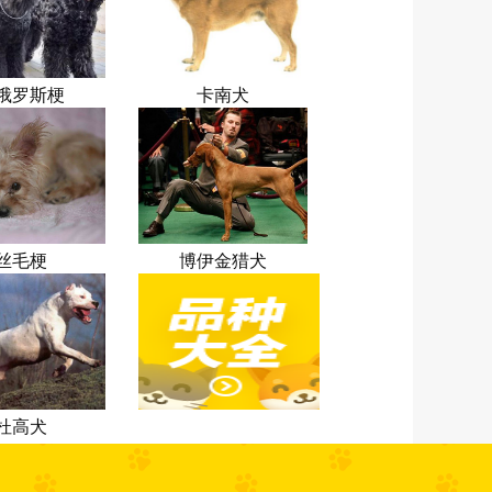
俄罗斯梗
卡南犬
丝毛梗
博伊金猎犬
杜高犬