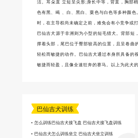
洁。耳朵直 立短呈尖形;身长中等，背直，胸
色有黑、竭 、白、黑白、粟色与白色等多种颜色
时，在主导权尚未确定之前，难免会有小竞争或
巴仙吉犬源于非洲则为小型的短毛猎犬。背部短
撑着头部，尾巴位于臀部较高的位置，且呈卷曲
轻松而敏捷的动作。巴仙吉犬通过本身所具备的视
敏捷而轻盈，且像全速狂奔的赛马。以上为此犬
巴仙吉犬训练
怎么训练巴仙吉犬接飞盘 巴仙吉犬接飞盘训练
方法
巴仙吉犬怎么训练坐立 巴仙吉犬坐立训练