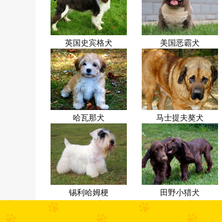
英国史宾格犬
美国恶霸犬
哈瓦那犬
马士提夫獒犬
锡利哈姆梗
田野小猎犬