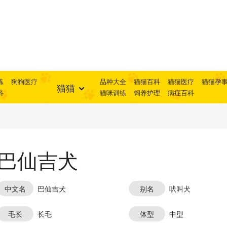
练
狗狗医疗
品种大全
猫猫百科
猫猫医疗
猫猫孕
猫猫
科
猫咪训练
饲养护理
病症百科
巴仙吉犬
中文名
巴仙吉犬
别名
吠叫犬
毛长
长毛
体型
中型