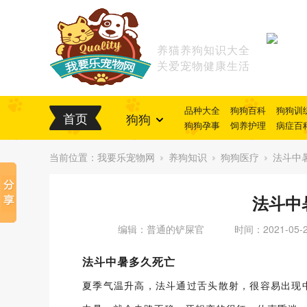
养猫养狗知识大全
关爱宠物健康生活
品种大全
狗狗百科
狗狗训
首页
狗狗
狗狗孕事
饲养护理
病症百
当前位置：
我要乐宠物网
养狗知识
狗狗医疗
法斗中
法斗中
编辑：普通的铲屎官
时间：2021-05-
法斗中暑多久死亡
夏季气温升高，法斗通过舌头散射，很容易出现