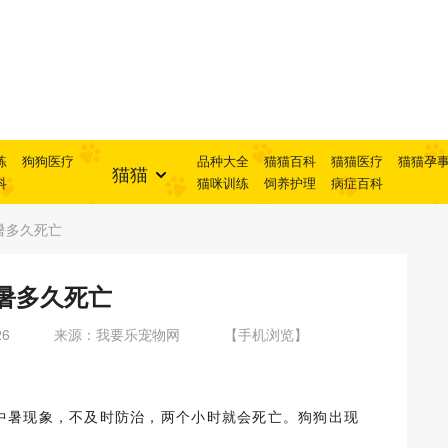
练
狗狗医疗
品种大全
猫猫百科
猫猫医疗
猫猫孕
猫猫
科
猫咪训练
饲养护理
病症百科
暑多久死亡
暑多久死亡
26
来源：我要乐宠物网
【手机浏览】
中暑现象，不及时防治，两个小时就会死亡。狗狗出现