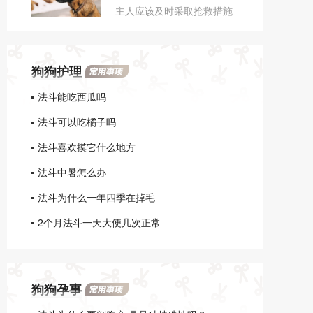
主人应该及时采取抢救措施
感染面积较大，可以同时使
帮它降暑；也可能是食物中
用抗真菌药给它药浴。
毒，主人首先应该尽快帮它
催吐；还可能是犬瘟、细
狗狗护理
小、脑炎、癫痫等疾病，此
时主人最好马上带法斗就医
法斗能吃西瓜吗
诊断。
法斗可以吃橘子吗
法斗喜欢摸它什么地方
法斗中暑怎么办
法斗为什么一年四季在掉毛
2个月法斗一天大便几次正常
狗狗孕事