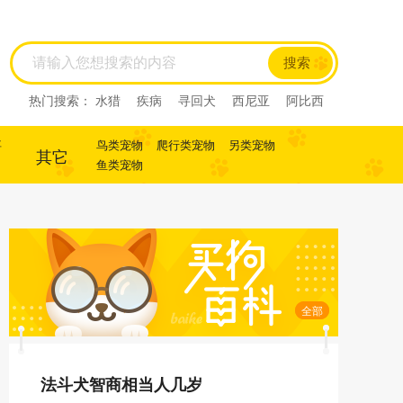
搜索
热门搜索：
水猎
疾病
寻回犬
西尼亚
阿比西
尼
迷你杜宾
杜宾
犬
犬
寻回犬
事
鸟类宠物
爬行类宠物
另类宠物
其它
鱼类宠物
全部
法斗犬智商相当人几岁