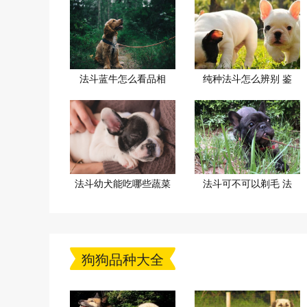
法斗蓝牛怎么看品相
纯种法斗怎么辨别 鉴
法斗幼犬能吃哪些蔬菜
法斗可不可以剃毛 法
狗狗品种大全