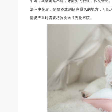
中暑，就会走路不稳，牙龈变的很红，休克昏迷
法斗中暑后，需要移放到阴凉通风的地方，可以
情况严重时需要将狗狗送往宠物医院。