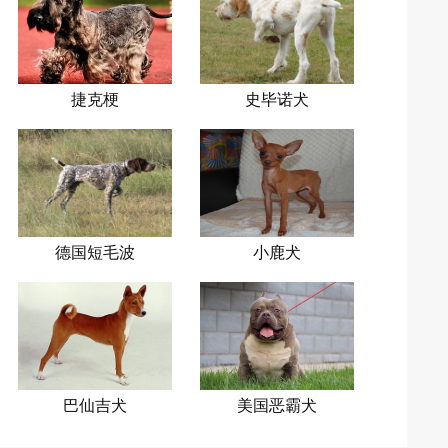
捷克梗
史毕诺犬
德国短毛波
小鹿犬
音达
巴仙吉犬
美国恶霸犬