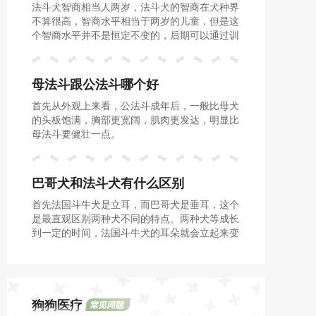
法斗犬智商相当人两岁，法斗犬的智商在犬种界
不算很高，智商水平相当于两岁的儿童，但是这
个智商水平并不是恒定不变的，后期可以通过训
练来提升的。
母法斗跟公法斗哪个好
首先从外观上来看，公法斗成年后，一般比母犬
的头板饱满，胸部更宽阔，肌肉更发达，明显比
母法斗要健壮一点。
巴哥犬和法斗犬有什么区别
首先法国斗牛犬是立耳，而巴哥犬是垂耳，这个
是最直观区别两种犬不同的特点。两种犬等成长
到一定的时间，法国斗牛犬的耳朵就会立起来变
成蝙蝠耳，但巴哥犬的耳朵一直是垂着的，自然
贴紧头部。
狗狗医疗