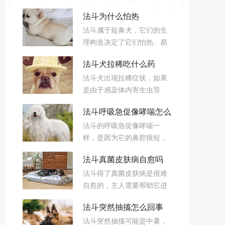
法斗为什么怕热
法斗属于短鼻犬，它们的生
理构造决定了它们怕热、易
中暑的特性。法斗的嘴、鼻
法斗犬拉稀吃什么药
较为短平，使得它们的呼吸
法斗犬出现拉稀症状，如果
道很狭窄，当天气特别热
是由于感染体内寄生虫导
时，法斗呼吸的频率不足以
致，需要及时对症使用驱虫
散热，使得它们容易中暑。
法斗呼吸急促像哮喘怎么
药物。此外，突然换粮也会
法斗的呼吸急促像哮喘一
导致法斗犬出现拉稀症状，
回事
样，是因为它的鼻腔很短，
建议喂食适量益生菌调理肠
呼吸会有点困难，特别在运
胃即可。
法斗真菌皮肤病自愈吗
动后呼吸会非常急促，法斗
法斗得了真菌皮肤病是很难
在情绪很兴奋的时候，也会
自愈的，主人需要帮助它进
出现呼吸急促的现象。
行治疗，对于感染症状较轻
法斗突然抽搐怎么回事
的法斗，主人可以涂抹碘伏
法斗突然抽搐可能是中暑，
及抗真菌药物，如果法斗的