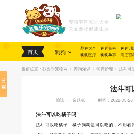
养猫养狗知识大全
关爱宠物健康生活
品种大全
狗狗百科
狗狗训
首页
狗狗
狗狗医疗
狗狗孕事
病症百
当前位置：
我要乐宠物网
养狗知识
饲养护理
法斗可
法斗可
编辑：一朵菇凉
时间：2022-03-28
法斗可以吃橘子吗
法斗可以吃橘子，橘子狗狗是可以吃的，不用看