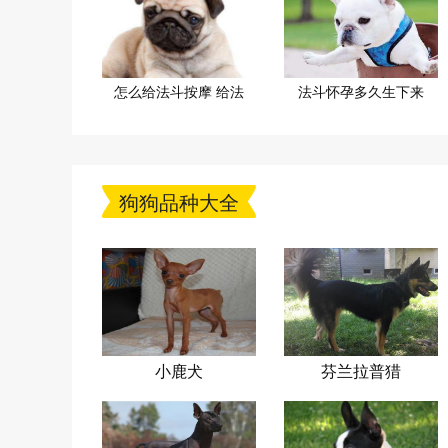
怎么给法斗按摩 给法
法斗怀孕多久生下来
狗狗品种大全
小鹿犬
芬兰拉普猎
犬