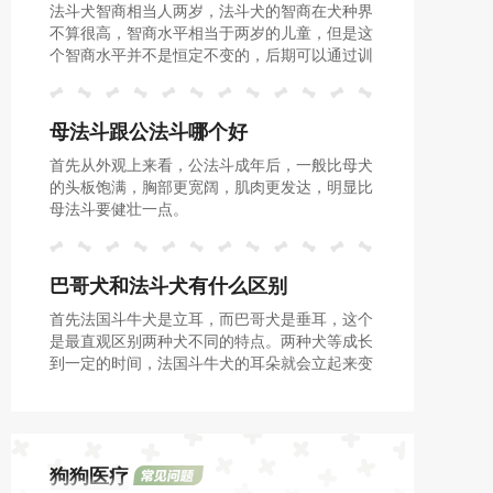
法斗犬智商相当人两岁，法斗犬的智商在犬种界
不算很高，智商水平相当于两岁的儿童，但是这
个智商水平并不是恒定不变的，后期可以通过训
练来提升的。
母法斗跟公法斗哪个好
首先从外观上来看，公法斗成年后，一般比母犬
的头板饱满，胸部更宽阔，肌肉更发达，明显比
母法斗要健壮一点。
巴哥犬和法斗犬有什么区别
首先法国斗牛犬是立耳，而巴哥犬是垂耳，这个
是最直观区别两种犬不同的特点。两种犬等成长
到一定的时间，法国斗牛犬的耳朵就会立起来变
成蝙蝠耳，但巴哥犬的耳朵一直是垂着的，自然
贴紧头部。
狗狗医疗