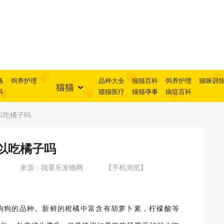
练
饲养护理
品种大全
猫猫百科
饲养护理
猫咪训
猫猫
科
猫猫医疗
猫猫孕事
病症百科
以吃橘子吗
以吃橘子吗
来源：我要乐宠物网
【手机浏览】
狗狗的品种。新鲜的柑橘中富含有胡萝卜素，柠檬酸等