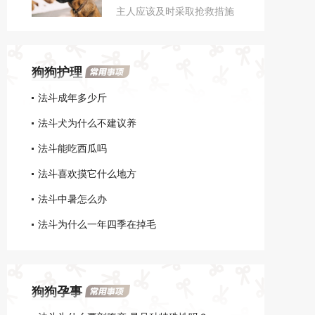
主人应该及时采取抢救措施
感染面积较大，可以同时使
帮它降暑；也可能是食物中
用抗真菌药给它药浴。
毒，主人首先应该尽快帮它
催吐；还可能是犬瘟、细
狗狗护理
小、脑炎、癫痫等疾病，此
时主人最好马上带法斗就医
法斗成年多少斤
诊断。
法斗犬为什么不建议养
法斗能吃西瓜吗
法斗喜欢摸它什么地方
法斗中暑怎么办
法斗为什么一年四季在掉毛
狗狗孕事