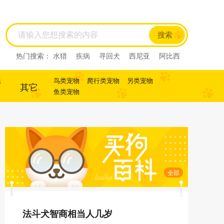
搜索
热门搜索：
水猎
疾病
寻回犬
西尼亚
阿比西
尼
迷你杜宾
杜宾
犬
犬
寻回犬
练
鸟类宠物
爬行类宠物
另类宠物
其它
鱼类宠物
全部
法斗犬智商相当人几岁