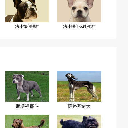
法斗如何喂胖
法斗喂什么能变胖
斯塔福郡斗
萨路基猎犬
牛梗