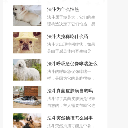
法斗为什么怕热
法斗属于短鼻犬，它们的生
理构造决定了它们怕热、易
中暑的特性。法斗的嘴、鼻
法斗犬拉稀吃什么药
较为短平，使得它们的呼吸
法斗犬出现拉稀症状，如果
道很狭窄，当天气特别热
是由于感染体内寄生虫导
时，法斗呼吸的频率不足以
致，需要及时对症使用驱虫
散热，使得它们容易中暑。
法斗呼吸急促像哮喘怎么
药物。此外，突然换粮也会
法斗的呼吸急促像哮喘一
导致法斗犬出现拉稀症状，
回事
样，是因为它的鼻腔很短，
建议喂食适量益生菌调理肠
呼吸会有点困难，特别在运
胃即可。
法斗真菌皮肤病自愈吗
动后呼吸会非常急促，法斗
法斗得了真菌皮肤病是很难
在情绪很兴奋的时候，也会
自愈的，主人需要帮助它进
出现呼吸急促的现象。
行治疗，对于感染症状较轻
法斗突然抽搐怎么回事
的法斗，主人可以涂抹碘伏
法斗突然抽搐可能是中暑，
及抗真菌药物，如果法斗的