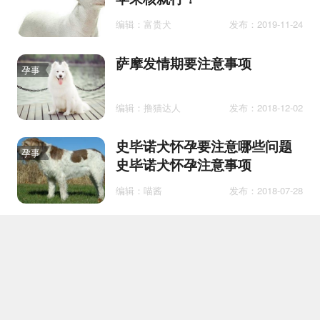
编辑：富贵犬
发布：2019-11-24
萨摩发情期要注意事项
孕事
编辑：撸猫达人
发布：2018-12-02
史毕诺犬怀孕要注意哪些问题
孕事
史毕诺犬怀孕注意事项
编辑：喵酱
发布：2018-07-28
狗狗眼睛白内障怎么办
医疗
编辑：汪冒险家
发布：2021-02-01
2个月博美一次喂几颗狗粮
护理