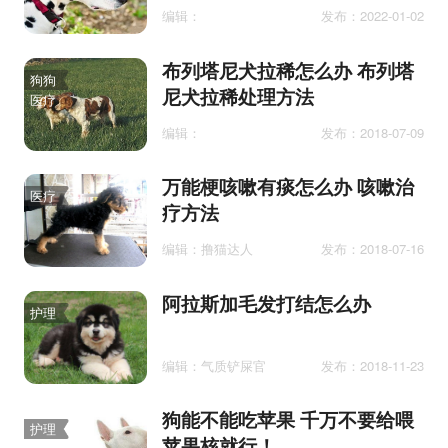
编辑：
发布：2022-01-02
布列塔尼犬拉稀怎么办 布列塔
狗狗
尼犬拉稀处理方法
医疗
编辑：
发布：2018-07-09
万能梗咳嗽有痰怎么办 咳嗽治
医疗
疗方法
编辑：撸猫达人
发布：2018-07-16
阿拉斯加毛发打结怎么办
护理
编辑：气质铲屎官
发布：2018-11-23
狗能不能吃苹果 千万不要给喂
护理
苹果核就行！