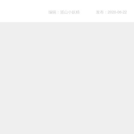
编辑：巡山小妖精
发布：2020-06-22
泰迪狗换主人后会伤心吗
护理
编辑：巡山小妖精
发布：2020-08-11
比熊乱拉屎怎么办 这个前提必
护理
须要训练才行啊！
编辑：狗界一哥
发布：2019-08-27
鸡骨头金毛能吃吗
护理
编辑：汪冒险家
发布：2020-11-03