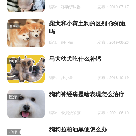
编辑：移动铲屎器
发布：2019-07-17
柴犬和小黄土狗的区别 你知道
百科
吗
编辑：胡小喵
发布：2019-08-23
马犬幼犬吃什么补钙
护理
编辑：汪小星
发布：2018-10-19
狗狗神经痛是啥表现怎么治疗
医疗
编辑：爱捣蛋的猫
发布：2021-06-10
狗狗拉柏油黑便怎么办
护理