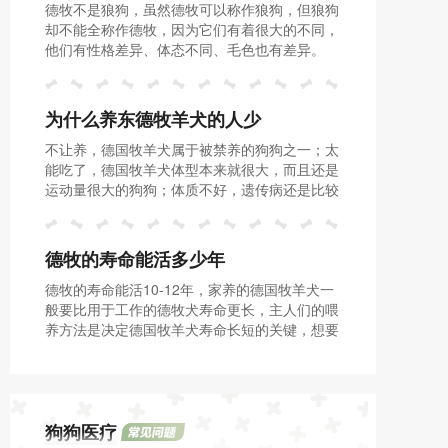
德牧不是狼狗，虽然德牧可以称作狼狗，但狼狗
却不能全称作德牧，因为它们有着很大的不同，
他们有性格差异、体态不同、毛色也有差异。
为什么养东德牧羊犬的人少
不让养，德国牧羊犬属于被禁养的狗狗之一；太
能吃了，德国牧羊犬体型本来就很大，而且还是
运动量很大的狗狗；体质不好，遗传病还是比较
多的；带有攻击性，对于生活在城市的宠主来说
也是个麻烦；开支大，德牧吃得多；也会掉毛。
德牧的寿命能活多少年
德牧的寿命能活10-12年，家养的德国牧羊犬一
般要比用于工作的德牧犬寿命更长，主人们的喂
养方法是决定德国牧羊犬寿命长短的关键，想要
延长德国牧羊犬的寿命，主人们就要好好的饲养
德国牧羊犬。
狗狗医疗