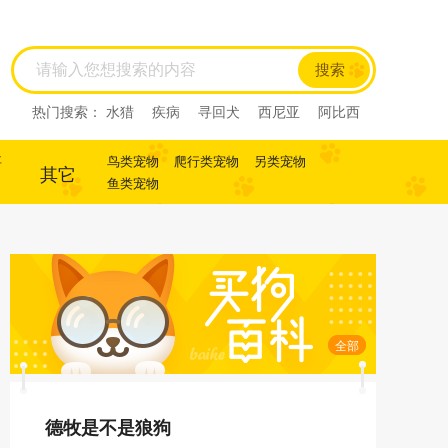
搜索
热门搜索：
水猎
疾病
寻回犬
西尼亚
阿比西
尼
迷你杜宾
杜宾
犬
犬
寻回犬
事
鸟类宠物
爬行类宠物
另类宠物
其它
鱼类宠物
全部
德牧是不是狼狗