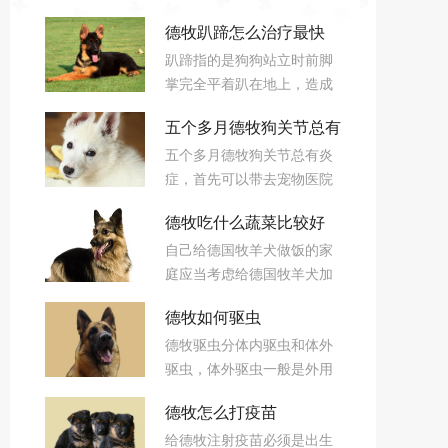
德牧趴蹄怎么治疗最快
趴蹄指的是狗狗站立时前脚
掌完全平着趴在地上，造成
狗狗趴蹄现象的原因有很
五个多月德牧狗关节总有
多，主要是营养不良的原
五个多月德牧狗关节总有炎
因，环境的影响也是一部分
炎症怎么办
症，首先可以带去宠物医院
原因，趴蹄越早治疗效果越
打止痛针，然后配合口服消
好，只要在多个方面加以注
德牧吃什么蔬菜比较好
炎药或注射消炎针，还可以
意，狗狗是会恢复的。
自己给德国牧羊犬做饭的家
购买关节宝、氨糖和硫酸软
德国牧羊犬禁食的四种蔬
庭应当考虑给德国牧羊犬加
骨素、微量元素等保健药物
菜
些蔬菜，还有吃生食的德国
辅助关节炎的治疗。
德牧如何驱虫
牧羊犬，都需要给德国牧羊
德牧驱虫分体内驱虫和体外
犬吃些蔬菜来补充营养。
驱虫，体外驱虫一般是外用
滴剂预防性驱虫，药品有喷
德牧怎么打疫苗
剂和滴剂两种，都是直接用
给德牧注射疫苗必须是出生
在德牧体外;体内驱虫基本上