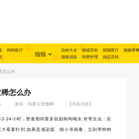
练
狗狗医疗
品种大全
猫猫百科
猫猫医疗
猫猫孕
猫猫
科
猫咪训练
饲养护理
病症百科
稀怎么办
拉稀怎么办
5
来源：我要乐宠物网
【手机浏览】
2-24小时，禁食期间要多鼓励狗狗喝水;有寄生虫：应
服庆大霉素针剂;如果是感染瘟、细小等病毒，立刻带狗狗