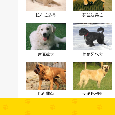
拉布拉多寻
芬兰波美拉
回犬
尼亚丝毛狗
库瓦兹犬
葡萄牙水犬
巴西非勒
安纳托利亚
牧羊犬