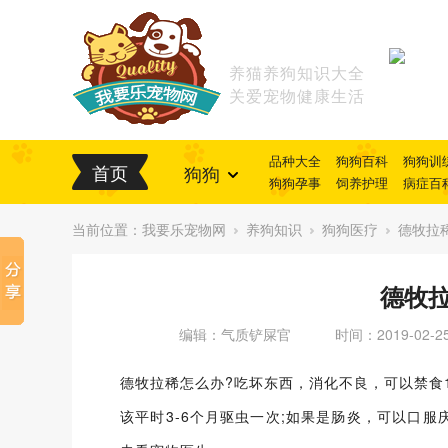
养猫养狗知识大全
关爱宠物健康生活
品种大全
狗狗百科
狗狗训
首页
狗狗
狗狗孕事
饲养护理
病症百
当前位置：
我要乐宠物网
养狗知识
狗狗医疗
德牧拉
德牧
编辑：气质铲屎官
时间：2019-02-2
德牧拉稀怎么办?吃坏东西，消化不良，可以禁食1
该平时3-6个月驱虫一次;如果是肠炎，可以口