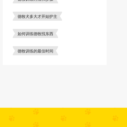
德牧犬多大才开始护主
如何训练德牧找东西
德牧训练的最佳时间