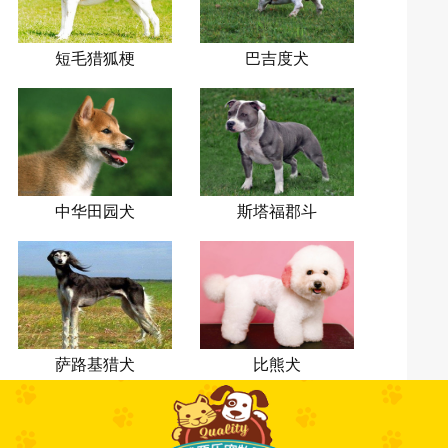
短毛猎狐梗
巴吉度犬
中华田园犬
斯塔福郡斗
牛梗
萨路基猎犬
比熊犬