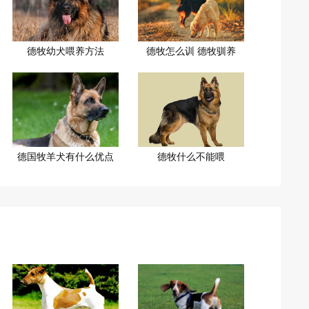
德牧幼犬喂养方法
德牧怎么训 德牧驯养
德国牧羊犬有什么优点
德牧什么不能喂