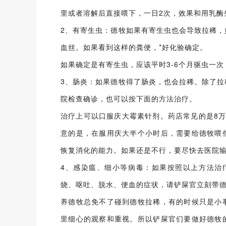
里或者溶解后直接喂下，一日2次，效果和用乳酶
2、有寄生虫：德牧如果有寄生虫也会导致拉稀
血丝。如果看到这样的粪便，*好化验确定。
如果确定是有寄生虫，应该平时3-6个月驱虫一次
3、肠炎：如果德牧得了肠炎，也会拉稀。除了
院检查确诊，也可以按下面的方法治疗。
治疗上可以口服庆大霉素针剂。药店常见的是8
意的是，在服用庆大半个小时后，需要给德牧喂
恢复消化的能力。如果还是不行，要尽快去医院
4、感染瘟、细小等病毒：如果按照以上方法治
烧、呕吐、脱水、便血的症状，请铲屎官立刻带
养德牧总免不了碰到德牧拉稀，有的时候只是小
里细心的观察和重视。所以铲屎官们要做好德牧