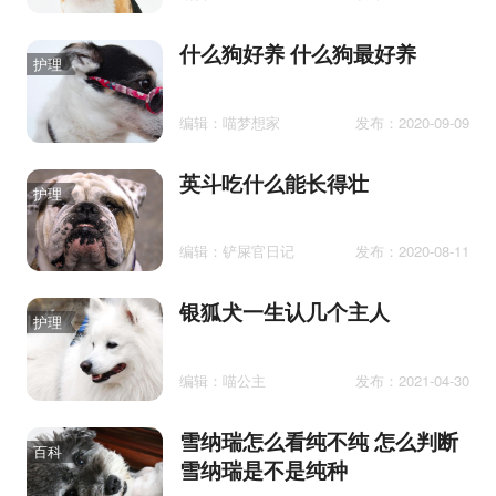
什么狗好养 什么狗最好养
护理
编辑：喵梦想家
发布：2020-09-09
英斗吃什么能长得壮
护理
编辑：铲屎官日记
发布：2020-08-11
银狐犬一生认几个主人
护理
编辑：喵公主
发布：2021-04-30
雪纳瑞怎么看纯不纯 怎么判断
百科
雪纳瑞是不是纯种