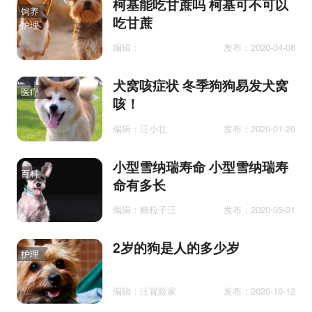
柯基能吃甘蔗吗 柯基可不可以
饲养
吃甘蔗
护理
编辑：
发布：2020-04-08
犬窝咳症状 冬季狗狗易发犬窝
医疗
咳！
编辑：汪小壮
发布：2020-01-20
小型雪纳瑞寿命 小型雪纳瑞寿
百科
命有多长
编辑：糖粒子汪
发布：2020-05-31
2岁的狗是人的多少岁
护理
编辑：汪冒险家
发布：2020-10-12