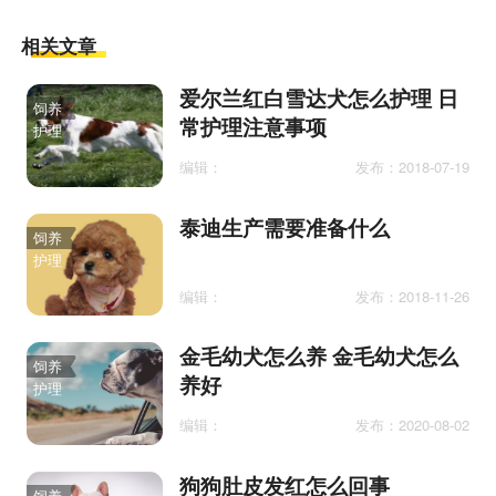
相关文章
爱尔兰红白雪达犬怎么护理 日
饲养
常护理注意事项
护理
编辑：
发布：2018-07-19
泰迪生产需要准备什么
饲养
护理
编辑：
发布：2018-11-26
金毛幼犬怎么养 金毛幼犬怎么
饲养
养好
护理
编辑：
发布：2020-08-02
狗狗肚皮发红怎么回事
饲养