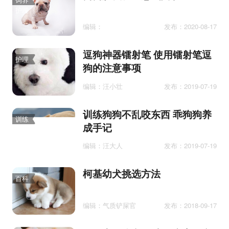
护理
编辑：
发布：2020-08-17
逗狗神器镭射笔 使用镭射笔逗
护理
狗的注意事项
编辑：汪小壮
发布：2019-07-19
训练狗狗不乱咬东西 乖狗狗养
训练
成手记
编辑：汪大人
发布：2019-07-19
柯基幼犬挑选方法
百科
编辑：气质铲屎官
发布：2018-09-17