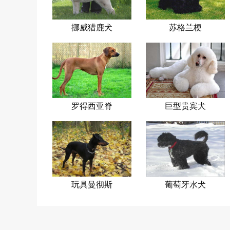
挪威猎鹿犬
苏格兰梗
罗得西亚脊
巨型贵宾犬
背犬
玩具曼彻斯
葡萄牙水犬
特犬