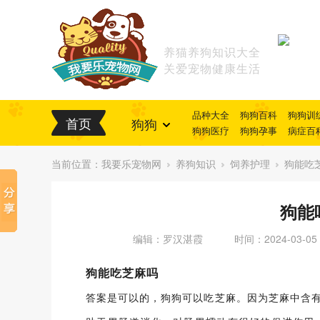
养猫养狗知识大全
关爱宠物健康生活
品种大全
狗狗百科
狗狗训
首页
狗狗
狗狗医疗
狗狗孕事
病症百
当前位置：
我要乐宠物网
养狗知识
饲养护理
狗能吃
狗能
编辑：罗汉湛霞
时间：2024-03-05
狗能吃芝麻吗
答案是可以的，狗狗可以吃芝麻。因为芝麻中含