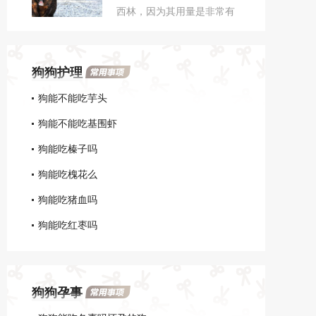
西林，因为其用量是非常有
的副作用，要根据狗狗的体
讲究的，一旦用药不当就会
重选择给药药量，并且小狗
导致狗狗出现异常，建议在
不能连续服用阿莫西林超过
兽医的指导下使用。如果狗
五天。
狗狗护理
狗服用过量阿莫西林后，情
况比较轻微的会出现呕吐的
狗能不能吃芋头
状况，有时候还会伴有腹
狗能不能吃基围虾
泻。
狗能吃榛子吗
狗能吃槐花么
狗能吃猪血吗
狗能吃红枣吗
狗狗孕事