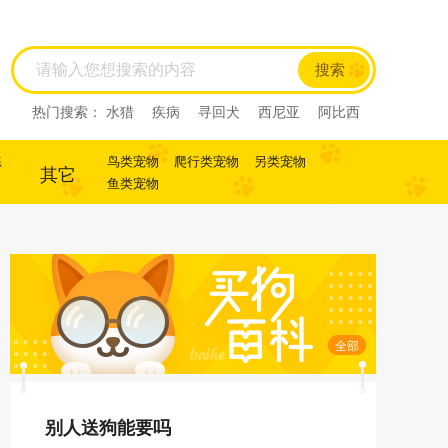
搜索
热门搜索：
水猎
疾病
寻回犬
西尼亚
阿比西
尼
迷你杜宾
杜宾
犬
犬
寻回犬
练
鸟类宠物
爬行类宠物
另类宠物
其它
鱼类宠物
全部
别人送狗能要吗