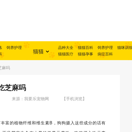
练
饲养护理
品种大全
猫猫百科
饲养护理
猫咪训
猫猫
科
猫猫医疗
猫猫孕事
病症百科
芝麻吗
吃芝麻吗
来源：我要乐宠物网
【手机浏览】
有丰富的植物纤维和维生素B，狗狗摄入这些成分的话有