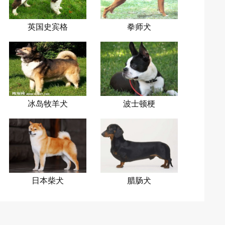
英国史宾格
拳师犬
犬
冰岛牧羊犬
波士顿梗
日本柴犬
腊肠犬