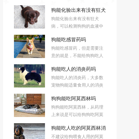
狗能化验出来有没有狂犬
狗能化验出来有没有狂犬
病吗
病，可以检测狗狗的血液中
是否有狂犬病毒、狂犬病毒
狗能吃感冒药吗
包涵体等，其中，后者可以
狗能吃感冒药，但是需要注
用来确定狗狗是否患狂犬
意的就是，不能给狗狗吃人
病。
的感冒药，因为人和狗狗的
狗能吃人的消炎药吗
结构不一样，如果乱吃人的
狗能吃人的消炎药，大多数
感冒药，很有可能会导致狗
宠物狗能适量食用人的消炎
狗出现呕吐、腹泻等症状，
药，不过如果幼犬感冒，建
严重的可能会导致死亡。
狗狗能吃阿莫西林吗
议适量喂食小儿消炎药即
狗狗能吃阿莫西林，从药理
可，平时一定要根据狗狗的
上来说是可以给狗狗吃阿莫
体型大小定量，千万不要大
西林来给它们治疗的，但小
量喂食人的消炎药。
狗能吃人吃的阿莫西林消
狗没有太大问题的话最好尽
不建议给狗喂食人用的阿莫
量不要吃，不然会产生一定
炎吗