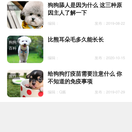
狗狗舔人是因为什么 这三种原
狗狗
因主人了解一下
百科
编辑：
发布：2019-08-22
比熊耳朵毛多久能长长
狗狗
百科
编辑：
发布：2020-10-15
给狗狗打疫苗需要注意什么 你
医疗
不知道的免疫事项
编辑：Q酱
发布：2019-07-29
打狗狗不能打哪里 这几个地方
训练
可是禁区！
编辑：汪大胖
发布：2019-12-16