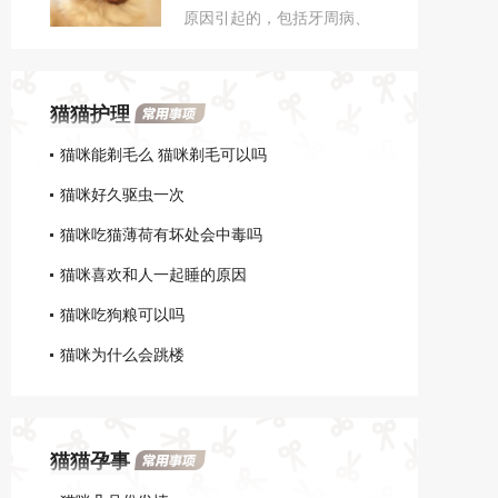
原因引起的，包括牙周病、
导致不良反应的。
牙齿感染、口腔溃疡、自身
免疫性疾病、外伤或是某些
感染性疾病，应及时联系兽
猫猫护理
医进行检查和治疗，以确定
病因并采取相应的治疗措
猫咪能剃毛么 猫咪剃毛可以吗
施。
猫咪好久驱虫一次
猫咪吃猫薄荷有坏处会中毒吗
猫咪喜欢和人一起睡的原因
猫咪吃狗粮可以吗
猫咪为什么会跳楼
猫猫孕事