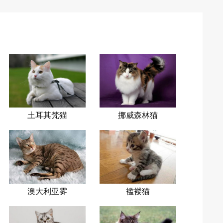
土耳其梵猫
挪威森林猫
澳大利亚雾
褴褛猫
猫