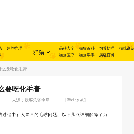
练
饲养护理
品种大全
猫猫百科
饲养护理
猫咪训
猫猫
科
猫猫医疗
猫猫孕事
病症百科
什么要吃化毛膏
么要吃化毛膏
来源：我要乐宠物网
【手机浏览】
洁过程中吞入胃里的毛球问题。以下几点详细解释了为