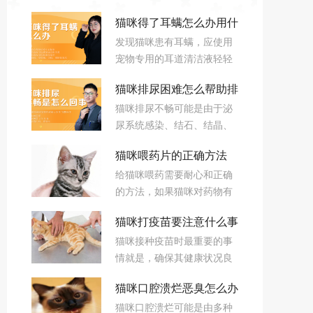
猫咪得了耳螨怎么办用什
发现猫咪患有耳螨，应使用
么药
宠物专用的耳道清洁液轻轻
清理猫咪耳朵，去除污垢和
猫咪排尿困难怎么帮助排
螨虫。咨询兽医，获取针对
猫咪排尿不畅可能是由于泌
耳螨的药物，如滴耳液，遵
尿
尿系统感染、结石、结晶、
循医嘱定期给药，同时保持
前列腺问题或下尿路阻塞等
耳朵干燥和卫生，预防复
猫咪喂药片的正确方法
原因造成的。如果猫咪表现
发。
给猫咪喂药需要耐心和正确
出排尿困难、频繁尝试排尿
猫咪喂药困难怎么办
的方法，如果猫咪对药物有
但量少、尿液带血或完全无
抵触，可以尝试将药物隐藏
法排尿等症状，应立即联系
猫咪打疫苗要注意什么事
在食物中，但需先咨询兽医
兽医进行检查和治疗，因为
猫咪接种疫苗时最重要的事
确认药物是否适合这样做。
项
排尿不畅可能是严重健康问
情就是，确保其健康状况良
题的信号，需要及时干预。
好，并在接种后密切观察是
猫咪口腔溃烂恶臭怎么办
否有不良反应，以便及时联
猫咪口腔溃烂可能是由多种
系兽医，因为疫苗是有可能