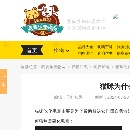
养猫养狗知识大全
关爱宠物健康生活
品种大全
狗狗百科
狗狗训
首页
狗狗
狗狗医疗
狗狗孕事
病症百
当前位置：
我要乐宠物网
养猫知识
饲养护理
猫咪为
猫咪为什
编辑：千叶知风
时间：2024-05-23
猫咪吃化毛膏主要是为了帮助解决它们因自我清
何猫咪需要化毛膏：