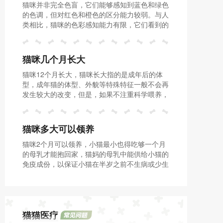
猫咪并非完全色盲，它们能够感知到蓝色和绿色
的色调，但对红色和橙色的区分能力较弱。与人
类相比，猫咪的色彩感知能力有限，它们看到的
世界色彩可能不如人类所看到的那样丰富多彩。
猫咪几个月长大
猫咪12个月长大，猫咪长大指的是成年后的体
型，成年猫的体型、外貌等特殊特征一般不会再
发生较大的改变，但是，如果不注重科学喂养，
而是每天给猫咪喂食大量食物，那么很容易导致
猫咪出现肥胖的情况。
猫咪多大可以领养
猫咪2个月可以领养，小猫最小也得吃够一个月
的母乳才能抱回家，猫妈的母乳中能供给小猫的
免疫成份，以保证小猫在半岁之前不生病或少生
病。
猫猫医疗