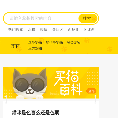
搜索
热门搜索：
水猎
疾病
寻回犬
西尼亚
阿比西
尼
迷你杜宾
杜宾
犬
犬
寻回犬
练
鸟类宠物
爬行类宠物
另类宠物
其它
鱼类宠物
全部
猫咪是色盲么还是色弱