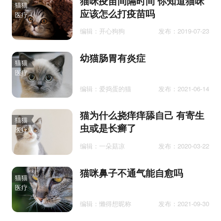
猫咪疫苗间隔时间 你知道猫咪
猫猫
应该怎么打疫苗吗
医疗
编辑：开心狗狗
发布：2019-07-23
幼猫肠胃有炎症
猫猫
医疗
编辑：爱捣蛋的猫
发布：2021-06-14
猫为什么挠痒痒舔自己 有寄生
猫猫
虫或是长癣了
医疗
编辑：一朵菇凉
发布：2020-03-22
猫咪鼻子不通气能自愈吗
猫猫
医疗
编辑：懒得想昵称
发布：2021-09-30