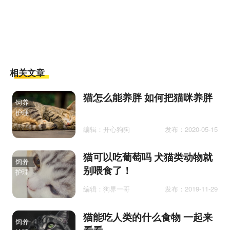
相关文章
猫怎么能养胖 如何把猫咪养胖
饲养
护理
编辑：开心狗狗
发布：2020-05-15
猫可以吃葡萄吗 犬猫类动物就
饲养
别喂食了！
护理
编辑：狗界一哥
发布：2019-11-29
猫能吃人类的什么食物 一起来
饲养