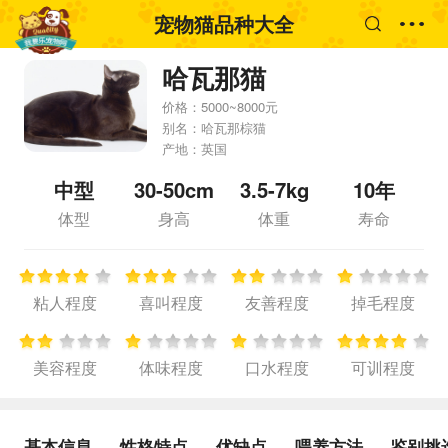
宠物猫品种大全
哈瓦那猫
价格：
5000~8000元
别名：
哈瓦那棕猫
产地：
英国
中型
30-50cm
3.5-7kg
10年
体型
身高
体重
寿命
粘人程度
喜叫程度
友善程度
掉毛程度
美容程度
体味程度
口水程度
可训程度
基本信息
性格特点
优缺点
喂养方法
鉴别挑