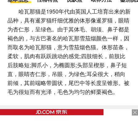
哈瓦那猫是1950年代由英国人工培育出来的新
品种，具有暹罗猫纤细优雅的体形像暹罗猫，眼睛
为杏仁形，呈绿色。由于其体毛、胡须、鼻子都是
褐色的，与古巴著名的哈瓦那雪茄烟颜色一样，因
而取名为哈瓦那猫，意为雪茄烟色猫。体形苗条，
柔软，肌肉有跃跃跳动的感觉;四肢细长，前肢比
后肢略短;脚爪小，为椭圆形;头部呈楔形，鼻子短
直，眼睛杏仁形，吊眼，为绿色;耳朵很大，稍向
前倾，其前端略带圆状，尾巴中等长度呈锥形。被
毛为很短而有光泽，毛色为均匀的鲜栗褐色。