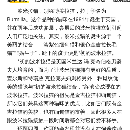
波米拉猫，别称博美拉猫，拉丁学名为
Burmilla。这个品种的猫咪在1981年诞生于英国，
并在两年后成功参展，参展后的波米拉猫立刻引起
人们广泛地关注。其实，波米拉猫的诞生源于一个
美丽的结合——淡紫色缅甸猫和银色金吉拉长毛
猫“非婚生子”，诞下的孩子便是*初的波米拉猫。
*初的波米拉猫是英国米兰达·冯·克奇伯格男爵
夫人培育的，而为了让波米拉猫拥有更好的品质，
查尔斯和特瑞慈·克拉克夫妇则将另外一种斑纹优
美的猫咪与*初的波米拉猫结合，*终演变成现在的
波米拉猫。波米拉猫的祖先是金吉拉猫和缅甸猫，
所以它们兼具这两种猫咪的优点，比如它们既有金
吉拉猫的美貌，也有缅甸猫的友善，因此很多人在
跟波米拉猫接触一段时间后都会对它们爱不释手。
环顾四周，你可能会发现并没有人在饲养这种