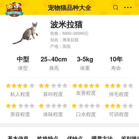
宠物猫品种大全
波米拉猫
价格：
5000~20000元
别名：
博美拉猫
产地：
英国
中型
25~40cm
3-5kg
10年
体型
身高
体重
寿命
友善程度
粘人程度
喜叫程度
掉毛程度
美容程度
体味程度
口水程度
可训程度
基本信息
性格特点
优缺点
喂养方法
鉴别挑