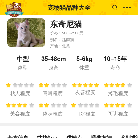
宠物猫品种大全
东奇尼猫
价格：
500~2500元
别名：
越南猫
产地：
北美
中型
35-48cm
5-6kg
10~15年
体型
身高
体重
寿命
友善程度
粘人程度
喜叫程度
掉毛程度
美容程度
体味程度
口水程度
可训程度
基本信息
性格特点
优缺点
喂养方法
鉴别挑