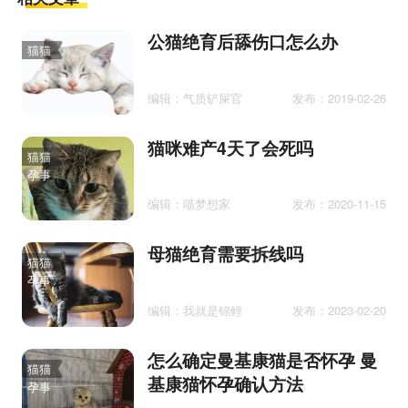
公猫绝育后舔伤口怎么办
猫猫
孕事
编辑：气质铲屎官
发布：2019-02-26
猫咪难产4天了会死吗
猫猫
孕事
编辑：喵梦想家
发布：2020-11-15
母猫绝育需要拆线吗
猫猫
孕事
编辑：我就是锦鲤
发布：2023-02-20
怎么确定曼基康猫是否怀孕 曼
猫猫
基康猫怀孕确认方法
孕事