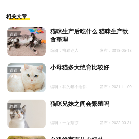
相关文章
猫咪生产后吃什么 猫咪生产饮
猫猫
食整理
孕事
编辑：撸猫达人
发布：2018-05-18
小母猫多大绝育比较好
猫猫
孕事
编辑：我的猫不给你
发布：2021-11-09
猫咪兄妹之间会繁殖吗
猫猫
孕事
编辑：一朵菇凉
发布：2022-03-31