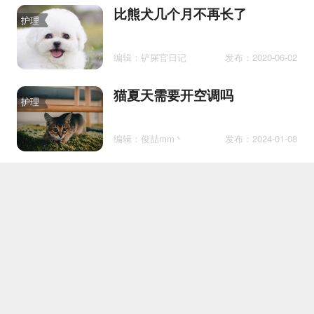
比熊犬几个月不再长了
护理
编辑：铲屎官日记
发布：2020-06-02
猫夏天需要开空调吗
护理
编辑：俊喆mm丶
发布：2024-01-08
不小心被猫咬了怎么办没流血
医疗
编辑：我就是锦鲤
发布：2021-09-03
为什么猫老喜欢吃你的东西
护理
编辑：懒得想昵称
发布：2020-10-20