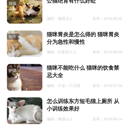
公猫绝育有什么好处
猫猫
孕事
编辑：撸猫达人
发布：2018-08-22
猫咪胃炎是怎么得的 猫咪胃炎
医疗
分为急性和慢性
编辑：比鲁斯大人
发布：2019-08-04
猫咪不能吃什么 猫咪的饮食禁
护理
忌大全
编辑：不是一只凡喵
发布：2019-07-04
怎么训练东方短毛猫上厕所 从
训练
小训练效果好
编辑：撸猫达人
发布：2018-06-14