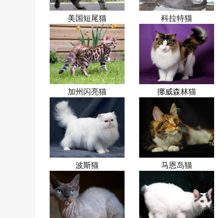
美国短尾猫
科拉特猫
加州闪亮猫
挪威森林猫
波斯猫
马恩岛猫