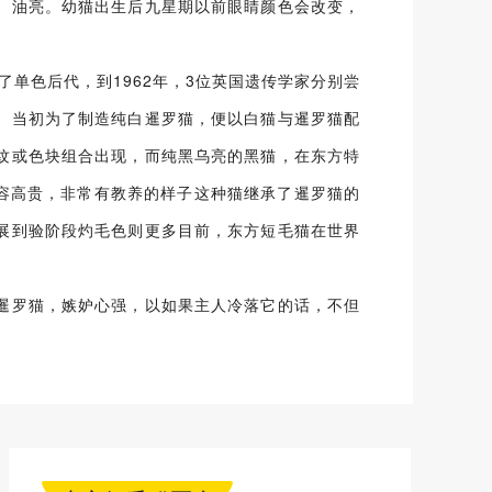
、油亮。幼猫出生后九星期以前眼睛颜色会改变，
。
了单色后代，到1962年，3位英国遗传学家分别尝
。当初为了制造纯白暹罗猫，便以白猫与暹罗猫配
纹或色块组合出现，而纯黑乌亮的黑猫，在东方特
容高贵，非常有教养的样子这种猫继承了暹罗猫的
展到验阶段灼毛色则更多目前，东方短毛猫在世界
暹罗猫，嫉妒心强，以如果主人冷落它的话，不但