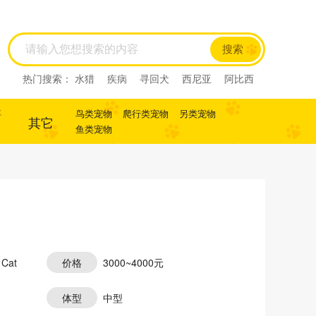
搜索
热门搜索：
水猎
疾病
寻回犬
西尼亚
阿比西
尼
迷你杜宾
杜宾
犬
犬
寻回犬
事
鸟类宠物
爬行类宠物
另类宠物
其它
鱼类宠物
 Cat
价格
3000~4000元
体型
中型