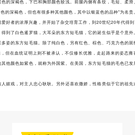
黑色的深褐色，下巴和胸部颜色较浅。前腿内侧有条纹，毛短、柔滑
色的深褐色，但也有很多种其他颜色，其中以银蓝色的品种*为名贵
爱好者的浓厚兴趣，并开始了杂交培育工作，到20世纪20年代得到
，得到了白色暹罗猫，大耳朵的东方短毛猫，它的诞生似乎是个意外
采多姿的东方短毛猫。除了纯白色，另有红色、棕色、巧克力色的斑
猫来，但在血统证明上则不被承认，不仅修长优雅，走起路来的姿态雍
的其他颜色如紫色，就称为外国紫。在美国，东方短毛猫的毛色已发
与人嬉戏，对主人忠心耿耿。另外还喜欢撒娇，性格类似于它的祖先