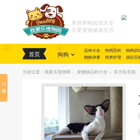
养猫养狗知识大全
关爱宠物健康生活
品种大全
狗狗百科
狗狗训
首页
狗狗
狗狗孕事
饲养护理
病症百
当前位置：
我要乐宠物网
宠物猫品种大全
东方短毛猫