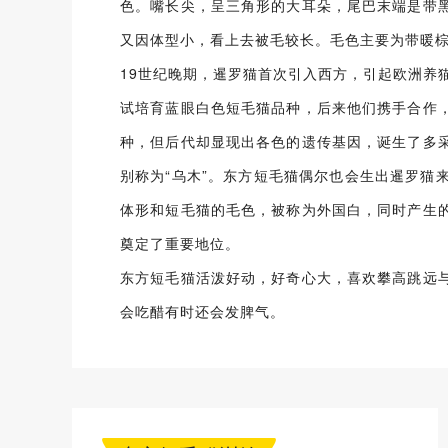
色。嘴长尖，呈三角形的大耳朵，尾巴末端是带
又因体型小，看上去被毛较长。毛色主要为带暖棕
19世纪晚期，暹罗猫首次引入西方，引起欧洲养猫
试培育蓝眼白色短毛猫品种，后来他们携手合作
种，但后代却显现出各色的遗传基因，诞生了多
别称为“乌木”。东方短毛猫偶尔也会生出暹罗
体形和短毛猫的毛色，被称为外国白，同时产生
奠定了重要地位。
东方短毛猫活泼好动，好奇心大，喜欢攀高跳远
会吃醋有时还会发脾气。