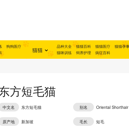
练
狗狗医疗
品种大全
猫猫百科
猫猫医疗
猫猫孕
猫猫
科
猫咪训练
饲养护理
病症百科
东方短毛猫
中文名
东方短毛猫
别名
Oriental Shorthair
原产地
新加坡
毛长
短毛