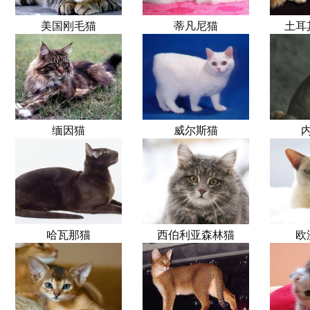
美国刚毛猫
蒂凡尼猫
土耳
缅因猫
威尔斯猫
哈瓦那猫
西伯利亚森林猫
欧