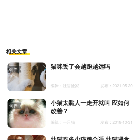
相关文章
猫咪丢了会越跑越远吗
饲养
护理
编辑：汪冒险家
发布：2021-05-30
小猫太黏人一走开就叫 应如何
饲养
改善？
护理
编辑：一只猫
发布：2019-10-31
幼猫吃多少猫粮合适 幼猫喂食