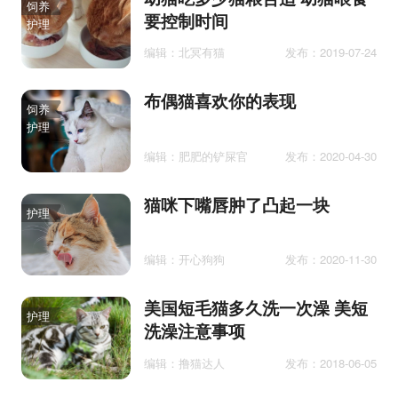
饲养
要控制时间
护理
编辑：北冥有猫
发布：2019-07-24
布偶猫喜欢你的表现
饲养
护理
编辑：肥肥的铲屎官
发布：2020-04-30
猫咪下嘴唇肿了凸起一块
护理
编辑：开心狗狗
发布：2020-11-30
美国短毛猫多久洗一次澡 美短
护理
洗澡注意事项
编辑：撸猫达人
发布：2018-06-05