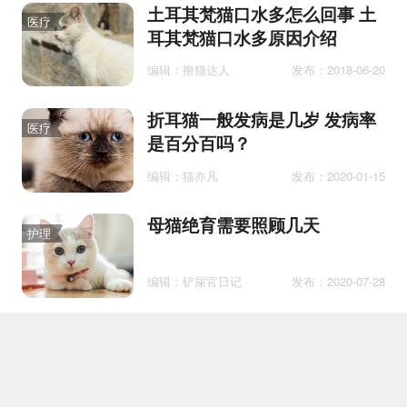
土耳其梵猫口水多怎么回事 土
医疗
耳其梵猫口水多原因介绍
编辑：撸猫达人
发布：2018-06-20
折耳猫一般发病是几岁 发病率
医疗
是百分百吗？
编辑：猫亦凡
发布：2020-01-15
母猫绝育需要照顾几天
护理
编辑：铲屎官日记
发布：2020-07-28
猫会不会掉牙齿
护理
编辑：糖粒子汪
发布：2021-02-24