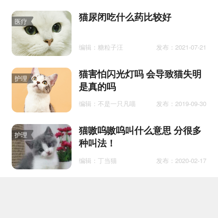
猫尿闭吃什么药比较好
医疗
编辑：糖粒子汪
发布：2021-07-21
猫害怕闪光灯吗 会导致猫失明
护理
是真的吗
编辑：不是一只凡喵
发布：2019-09-30
猫嗷呜嗷呜叫什么意思 分很多
护理
种叫法！
编辑：丁当猫
发布：2020-02-17
公猫睾丸发黑是病吗
百科
编辑：柯基的小屁股
发布：2021-12-06