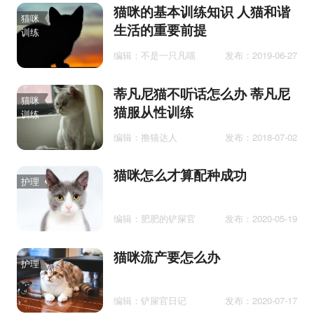
猫咪的基本训练知识 人猫和谐
猫咪
生活的重要前提
训练
编辑：不是一只凡喵
发布：2019-06-27
蒂凡尼猫不听话怎么办 蒂凡尼
猫咪
猫服从性训练
训练
编辑：撸猫达人
发布：2018-07-02
猫咪怎么才算配种成功
护理
编辑：肥肥的铲屎官
发布：2020-05-19
猫咪流产要怎么办
护理
编辑：铲屎官日记
发布：2020-07-17