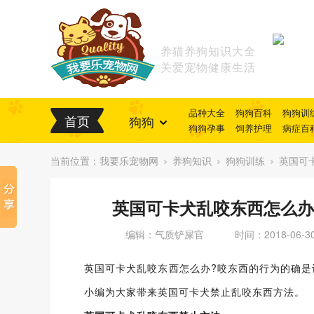
养猫养狗知识大全
关爱宠物健康生活
品种大全
狗狗百科
狗狗训
首页
狗狗
狗狗孕事
饲养护理
病症百
当前位置：
我要乐宠物网
养狗知识
狗狗训练
英国可
英国可卡犬乱咬东西怎么办
编辑：气质铲屎官
时间：2018-06-3
英国可卡犬乱咬东西怎么办?咬东西的行为的确
小编为大家带来英国可卡犬禁止乱咬东西方法。