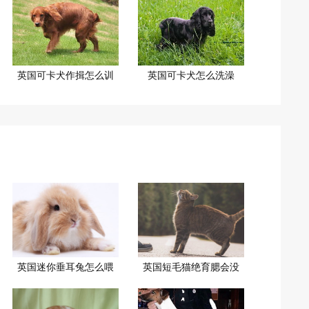
英国可卡犬作揖怎么训
英国可卡犬怎么洗澡
英国迷你垂耳兔怎么喂
英国短毛猫绝育腮会没