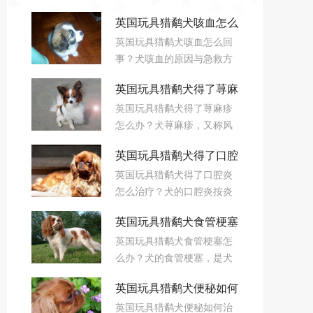
英国玩具猎鹬犬咳血怎么
英国玩具猎鹬犬咳血怎么回
回事 咳血原因及治疗方
事？犬咳血的原因与急救方
法
法犬的咳血是指由喉头、气
英国玩具猎鹬犬得了荨麻
管、支气管或肺实质出血，
英国玩具猎鹬犬得了荨麻疹
随咳嗽咳出，那么要如何治
疹怎么办
怎么办？犬荨麻疹，又称风
疗呢？
疹疙瘩，是犬机体受到内外
英国玩具猎鹬犬得了口腔
不良因素的刺激而发生的一
英国玩具猎鹬犬得了口腔炎
种过敏性疾病。
炎怎么治疗
怎么治疗？犬的口腔炎按炎
症的性质可分为卡他性、水
英国玩具猎鹬犬食管梗塞
疱性和溃疡性口腔炎。其中
英国玩具猎鹬犬食管梗塞怎
以卡他性口炎较多见。
怎么办
么办？犬的食管梗塞，是犬
日常生活中患病可能性较大
英国玩具猎鹬犬便秘如何
的疾病之一。指的是犬的食
英国玩具猎鹬犬便秘如何治
道内被食物团块或异物所阻
治疗