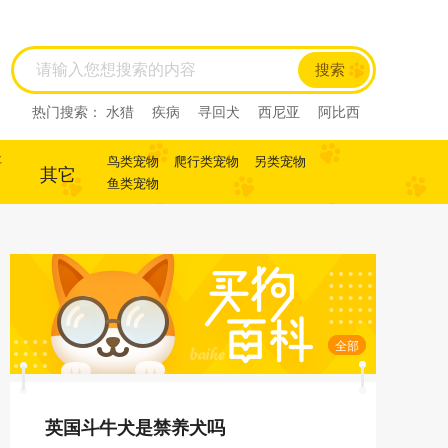
搜索
热门搜索：
水猎
疾病
寻回犬
西尼亚
阿比西
尼
迷你杜宾
杜宾
犬
犬
寻回犬
事
鸟类宠物
爬行类宠物
另类宠物
其它
鱼类宠物
全部
英国斗牛犬是禁养犬吗