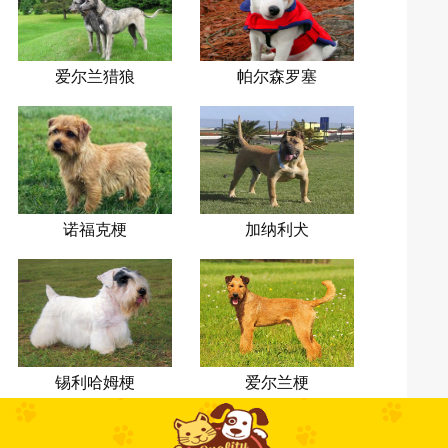
爱尔兰猎狼
帕尔森罗塞
犬
尔梗
诺福克梗
加纳利犬
锡利哈姆梗
爱尔兰梗