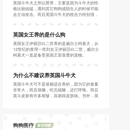
英国斗牛犬之所以禁养，主要是因为斗牛犬的性
格比较凶猛，遇到其它狗狗或陌生人的时候可能
会主动攻击。而且英国斗牛犬的咬合力特别强，
很容易咬伤人。为了防止危害人们的健康和安
全，英国斗牛犬被许多城市禁养了。
英国女王养的是什么狗
英国女王伊丽莎白二世养的是威尔士柯基犬，从
12世纪的查理一世到女王伊丽莎白二世，威尔士
柯基犬一直是备受英国王室喜爱的宠物。
为什么不建议养英国斗牛犬
英国斗牛犬可不是谁都适合养的，因为它的食量
非常大，而且很懒，吃完就睡，还打呼噜。而且
英斗皮肤有许多褶皱，容易得皮肤病。另外，英
斗的智商和它蠢萌的外表比较相似，不太聪明，
也不太容易训练。
狗狗医疗