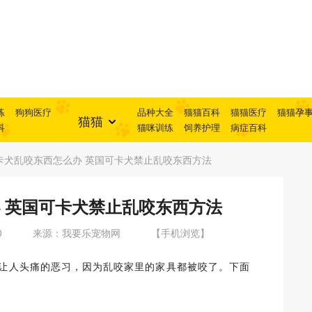
练
狗狗医疗
品种大全
猫猫百科
猫猫医疗
猫猫孕
猫猫
科
猫咪训练
饲养护理
病症百科
卡犬乱咬东西怎么办 英国可卡犬禁止乱咬东西方法
 英国可卡犬禁止乱咬东西方法
0
来源：我要乐宠物网
【手机浏览】
是让人头痛的恶习，因为乱咬家里的家具都被咬了。下面