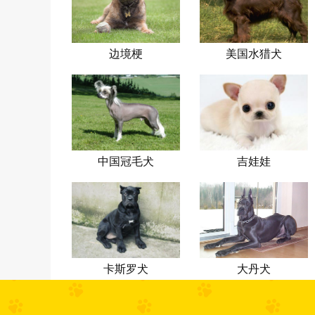
边境梗
美国水猎犬
中国冠毛犬
吉娃娃
卡斯罗犬
大丹犬