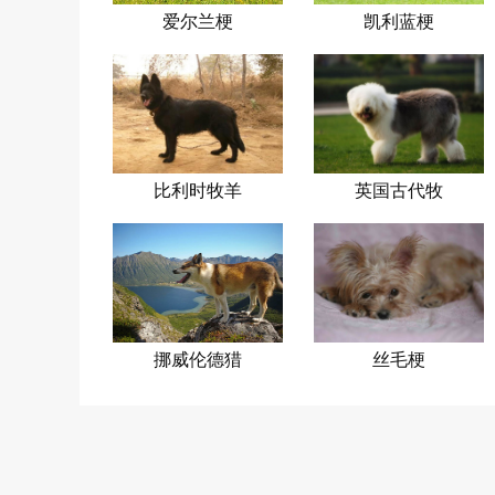
爱尔兰梗
凯利蓝梗
比利时牧羊
英国古代牧
犬
羊犬
挪威伦德猎
丝毛梗
犬