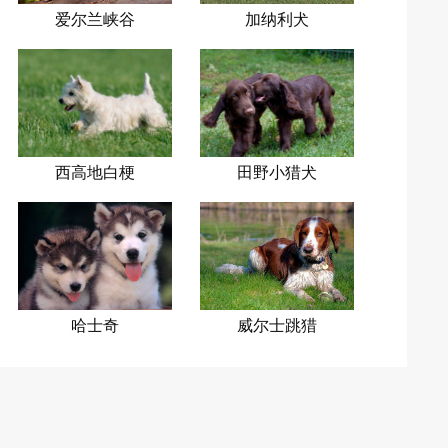
爱尔兰峡谷
加纳利犬
梗
西高地白梗
田野小猎犬
哈士奇
威尔士跳猎
犬