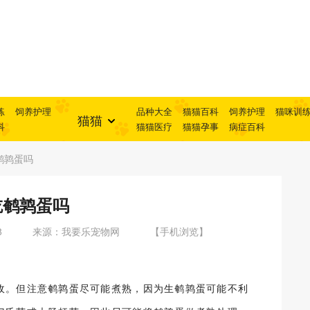
练
饲养护理
品种大全
猫猫百科
饲养护理
猫咪训
猫猫
科
猫猫医疗
猫猫孕事
病症百科
鹌鹑蛋吗
吃鹌鹑蛋吗
8
来源：我要乐宠物网
【手机浏览】
收。但注意鹌鹑蛋尽可能煮熟，因为生鹌鹑蛋可能不利