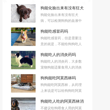
狗能化验出来有没有狂犬
狗能化验出来有没有狂犬
病吗
病，可以检测狗狗的血液中
是否有狂犬病毒、狂犬病毒
狗能吃感冒药吗
包涵体等，其中，后者可以
狗能吃感冒药，但是需要注
用来确定狗狗是否患狂犬
意的就是，不能给狗狗吃人
病。
的感冒药，因为人和狗狗的
狗能吃人的消炎药吗
结构不一样，如果乱吃人的
狗能吃人的消炎药，大多数
感冒药，很有可能会导致狗
宠物狗能适量食用人的消炎
狗出现呕吐、腹泻等症状，
药，不过如果幼犬感冒，建
严重的可能会导致死亡。
狗狗能吃阿莫西林吗
议适量喂食小儿消炎药即
狗狗能吃阿莫西林，从药理
可，平时一定要根据狗狗的
上来说是可以给狗狗吃阿莫
体型大小定量，千万不要大
西林来给它们治疗的，但小
量喂食人的消炎药。
狗能吃人吃的阿莫西林消
狗没有太大问题的话最好尽
不建议给狗喂食人用的阿莫
量不要吃，不然会产生一定
炎吗