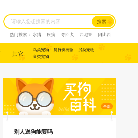
搜索
热门搜索：
水猎
疾病
寻回犬
西尼亚
阿比西
尼
迷你杜宾
杜宾
犬
犬
寻回犬
练
鸟类宠物
爬行类宠物
另类宠物
其它
鱼类宠物
全部
别人送狗能要吗