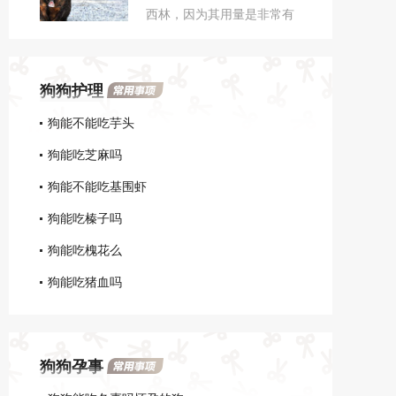
西林，因为其用量是非常有
的副作用，要根据狗狗的体
讲究的，一旦用药不当就会
重选择给药药量，并且小狗
导致狗狗出现异常，建议在
不能连续服用阿莫西林超过
兽医的指导下使用。如果狗
五天。
狗狗护理
狗服用过量阿莫西林后，情
况比较轻微的会出现呕吐的
狗能不能吃芋头
状况，有时候还会伴有腹
狗能吃芝麻吗
泻。
狗能不能吃基围虾
狗能吃榛子吗
狗能吃槐花么
狗能吃猪血吗
狗狗孕事