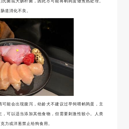
门氏菌或大肠杆菌，因此尽可能将鹌鹑蛋做煮熟处理。
胃肠道消化不良。
清可能会出现腹泻，幼龄犬不建议过早饲喂鹌鹑蛋，主
主，可以适当添加其他食物，但需要刺激性较小。人类
巧克力或洋葱禁止给狗食用。