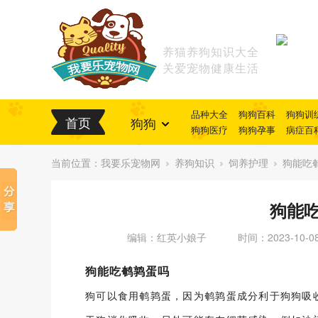
养猫养狗知识大全
关爱宠物健康生活
品种大全
狗狗百科
狗狗训
首页
狗狗
狗狗医疗
狗狗孕事
病症百
当前位置：
我要乐宠物网
养狗知识
饲养护理
狗能吃
狗能
编辑：红英小娘子
时间：2023-10-0
狗能吃鹌鹑蛋吗
狗可以食用鹌鹑蛋，因为鹌鹑蛋成分利于狗狗吸