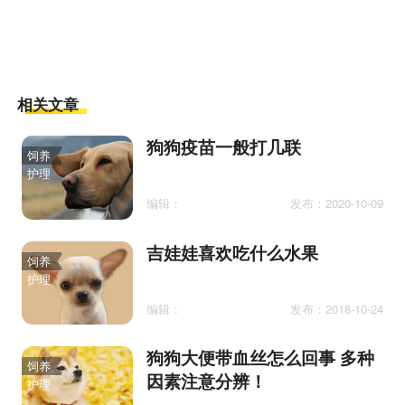
相关文章
狗狗疫苗一般打几联
饲养
护理
编辑：
发布：2020-10-09
吉娃娃喜欢吃什么水果
饲养
护理
编辑：
发布：2018-10-24
狗狗大便带血丝怎么回事 多种
饲养
因素注意分辨！
护理