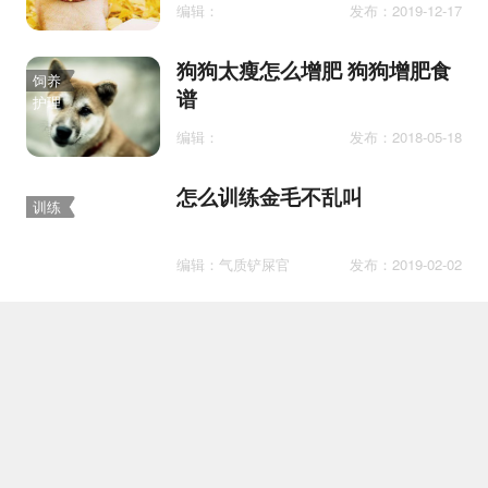
编辑：
发布：2019-12-17
狗狗太瘦怎么增肥 狗狗增肥食
饲养
谱
护理
编辑：
发布：2018-05-18
怎么训练金毛不乱叫
训练
编辑：气质铲屎官
发布：2019-02-02
狗狗可以吃石榴汁吗 狗狗能吃
百科
石榴汁吗
编辑：喵梦想家
发布：2020-10-31
狗狗主食罐良心测评，看了都
护理
说好！