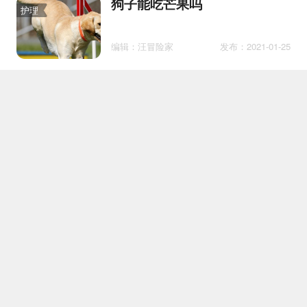
狗子能吃芒果吗
护理
编辑：汪冒险家
发布：2021-01-25
狗狗吃屎怎么办?别急,三招帮
训练
你搞定
编辑：冲鸭小鱼鱼
发布：2020-06-03
狗狗怎么训练握手 狗狗握手训
训练
练方法
编辑：气质铲屎官
发布：2018-06-02
边境梗怎么喂养 边境梗喂养要
护理
点
编辑：撸猫达人
发布：2018-07-17