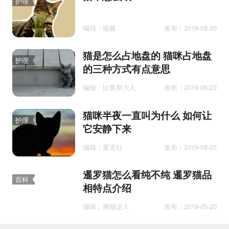
护理
编辑：喵酱
发布：2018-08-20
猫是怎么占地盘的 猫咪占地盘
护理
的三种方式有点意思
编辑：比鲁斯大人
发布：2019-08-23
猫咪半夜一直叫为什么 如何让
护理
它安静下来
编辑：爱宠社
发布：2019-08-07
暹罗猫怎么看纯不纯 暹罗猫品
百科
相特点介绍
编辑：撸猫达人
发布：2018-05-20