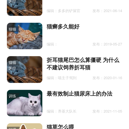
医疗
编辑：多多的铲屎官
发布：2021-06-14
猫癣多久能好
猫猫
医疗
编辑：
发布：2019-05-27
折耳猫尾巴怎么算僵硬 为什么
猫猫
不建议饲养折耳猫
医疗
编辑：喵主子驾到
发布：2020-01-16
最有效制止猫尿床上的办法
训练
编辑：养基大队长
发布：2021-11-05
猫草怎么喂