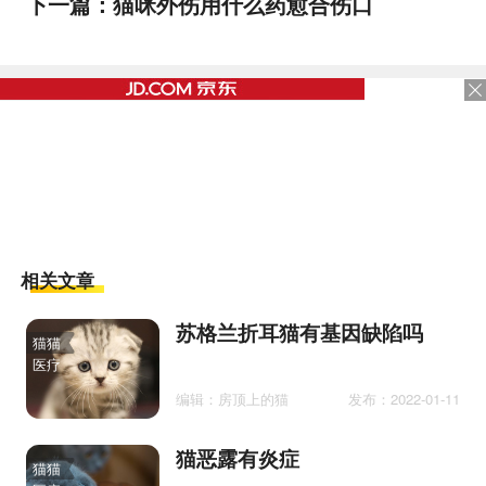
下一篇：
猫咪外伤用什么药愈合伤口
相关文章
苏格兰折耳猫有基因缺陷吗
猫猫
医疗
编辑：房顶上的猫
发布：2022-01-11
猫恶露有炎症
猫猫