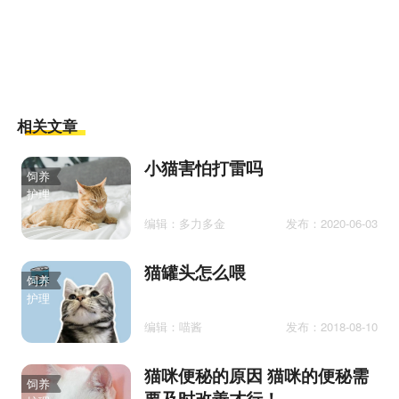
相关文章
小猫害怕打雷吗
饲养
护理
编辑：多力多金
发布：2020-06-03
猫罐头怎么喂
饲养
护理
编辑：喵酱
发布：2018-08-10
猫咪便秘的原因 猫咪的便秘需
饲养
要及时改善才行！