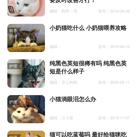
护理
编辑：狗界一哥
发布：2019-08-09
小奶猫吃什么 小奶猫喂养攻略
饲养
护理
编辑：
发布：2019-06-10
纯黑色英短很稀有吗 纯黑色英
护理
短是什么样子
编辑：开心狗狗
发布：2020-06-11
小猫淌眼泪怎么办
护理
编辑：汪小星
发布：2018-11-07
猫可以吃蓝莓吗 最好给猫咪吃