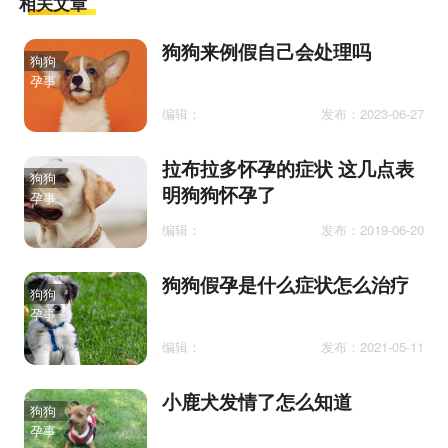
相关文章
狗狗来例假自己会处理吗
狗狗
孕事
编辑：
发布：2023-06-27
拉布拉多怀孕的症状 这几点表
狗狗
明狗狗怀孕了
孕事
编辑：
发布：2019-06-20
狗狗假孕是什么症状怎么治疗
狗狗
孕事
编辑：
发布：2021-05-11
小鹿犬发情了怎么知道
狗狗
孕事