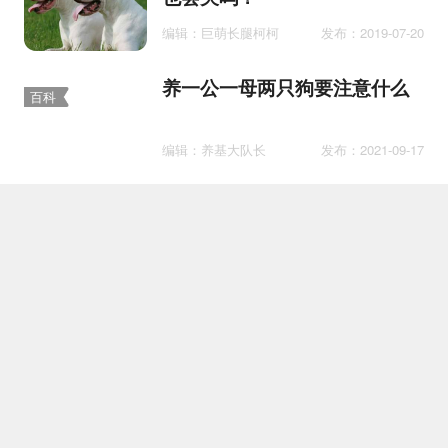
编辑：巨萌长腿柯柯
发布：2019-07-20
养一公一母两只狗要注意什么
百科
编辑：养基大队长
发布：2021-09-17
怎样判断拉布拉多纯不纯
百科
编辑：气质铲屎官
发布：2019-02-15
被自家的狗抓破了皮怎么办 需
医疗
要打针吗？
编辑：Q酱
发布：2019-12-12
犬瘟热病毒 犬瘟热一定不可以
医疗