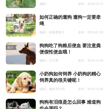
编辑：
发布：2018-12-13
如何正确的遛狗 遛狗一定要牵
护理
绳
编辑：超级赛亚汪
发布：2019-07-29
狗狗吃了狗粮后便血 要注意粪
医疗
便假性便血哦！
编辑：汪大胖
发布：2019-10-24
小奶狗如何饲养 小奶狗的精心
护理
饲养真的很关键呢！
编辑：傲娇辛巴狗
发布：2019-12-24
狗狗有泪痕是怎么回事 难道狗
医疗
也会哭吗？