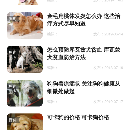
金毛扁桃体发炎怎么办 这些治
狗狗
疗方式尽早知道
医疗
编辑：
发布：2019-06-14
怎么预防库瓦兹犬贫血 库瓦兹
狗狗
犬贫血防治方法
医疗
编辑：
发布：2018-07-19
狗狗着凉症状 关注狗狗健康从
狗狗
细微处做起
医疗
编辑：
发布：2019-07-17
可卡狗的价格 可卡狗价格
百科