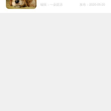
编辑：一朵菇凉
发布：2020-05-20
怎么给金毛狗狗增肥
百科
编辑：气质铲屎官
发布：2019-01-31
如何给哈士奇刷牙
护理
编辑：撸猫达人
发布：2018-10-24
摸狗会被传染细菌吗 狗狗哪里
百科
有那么可怕！
编辑：汪大胖
发布：2019-11-29
柯基尾巴为什么断尾的原因
护理