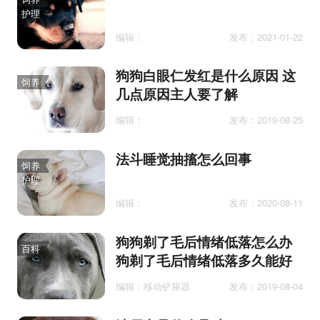
护理
编辑：
发布：2021-01-22
狗狗白眼仁发红是什么原因 这
饲养
几点原因主人要了解
护理
编辑：
发布：2019-08-25
法斗睡觉抽搐怎么回事
饲养
护理
编辑：
发布：2020-08-11
狗狗剃了毛后情绪低落怎么办
百科
狗剃了毛后情绪低落多久能好
编辑：移动铲屎器
发布：2019-08-04