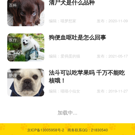
清尸犬是什么品种
百科
编辑：喵梦想家
发布：2020-11-09
狗便血呕吐是怎么回事
医疗
编辑：爱捣蛋的猫
发布：2021-05-17
法斗可以吃苹果吗 千万不能吃
护理
核哦！
编辑：喵喵小仙女
发布：2019-11-27
加载中...
京ICP备13005958号-2
商务联系QQ：21830540