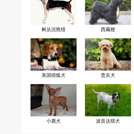
树丛浣熊猎
西藏梗
犬
美国猎狐犬
贵宾犬
小鹿犬
波音达猎犬