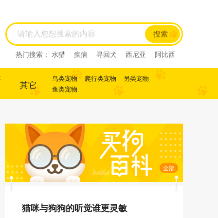
搜索
热门搜索：
水猎
疾病
寻回犬
西尼亚
阿比西
尼
迷你杜宾
杜宾
犬
犬
寻回犬
事
鸟类宠物
爬行类宠物
另类宠物
其它
鱼类宠物
全部
猫咪与狗狗的听觉谁更灵敏