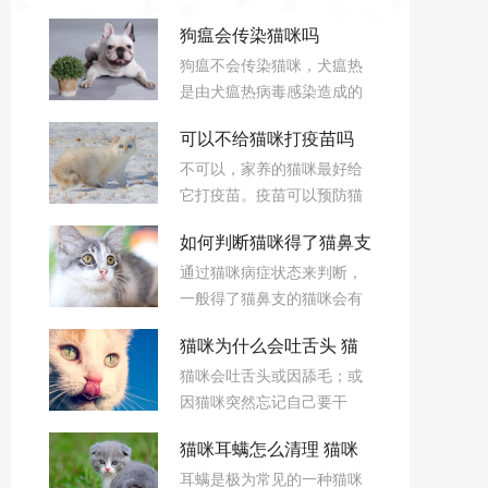
狗瘟会传染猫咪吗
狗瘟不会传染猫咪，犬瘟热
是由犬瘟热病毒感染造成的
一种高度接触传染性疾病，
可以不给猫咪打疫苗吗
猫瘟又被称为猫泛白细胞减
不可以，家养的猫咪最好给
少症、猫感染性结肠炎，是
它打疫苗。疫苗可以预防猫
猫的一种亚急性高度接触传
咪很多种疾病，而且还能保
染性疾病，猫瘟感染的是猫
如何判断猫咪得了猫鼻支
障主人的健康。如果不给猫
科，犬瘟感染的是犬科动
通过猫咪病症状态来判断，
咪打疫苗的话，后面猫咪容
物，是不容易相通感染的。
一般得了猫鼻支的猫咪会有
易染上猫瘟等传染疾病，这
精神不佳、食欲不振、发
些传染疾病在救治的过程
猫咪为什么会吐舌头 猫
烧、眼睛畏光流泪、结膜水
中，所花的费用和精力远比
猫咪会吐舌头或因舔毛；或
肿等症状。可能还会打喷
咪吐舌头是什么意思
打疫苗要多很多。
因猫咪突然忘记自己要干
嚏、流鼻涕、流口水，出现
嘛；或因用舌头降温；或因
舌、腭、口唇可见的溃疡。
猫咪耳螨怎么清理 猫咪
做梦；或因心脏疾病导致。
耳螨是极为常见的一种猫咪
耳螨需要及时清理！