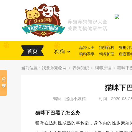
养猫养狗知识大全
关爱宠物健康生活
品种大全
狗狗百科
狗狗训
首页
狗狗
狗狗孕事
饲养护理
病症百
当前位置：
我要乐宠物网
养狗知识
饲养护理
猫咪下
猫咪下
编辑：巡山小妖精
时间：2020-08-2
猫咪下巴黑了怎么办
猫咪在达到性成熟的年龄后，身体内的性激素如