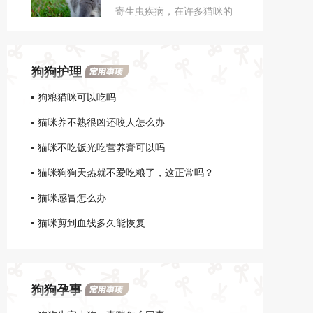
寄生虫疾病，在许多猫咪的
一生中都有得耳螨的经历，
我们常听说耳螨会导致宠物
耳朵奇痒，当细菌发生感染
狗狗护理
时，会引起耳炎及中耳炎，
甚至发展成脑炎，其实，只
狗粮猫咪可以吃吗
要我们处理得当，给猫咪及
猫咪养不熟很凶还咬人怎么办
时的治疗，耳螨没有那么可
怕。
猫咪不吃饭光吃营养膏可以吗
猫咪狗狗天热就不爱吃粮了，这正常吗？
猫咪感冒怎么办
猫咪剪到血线多久能恢复
狗狗孕事