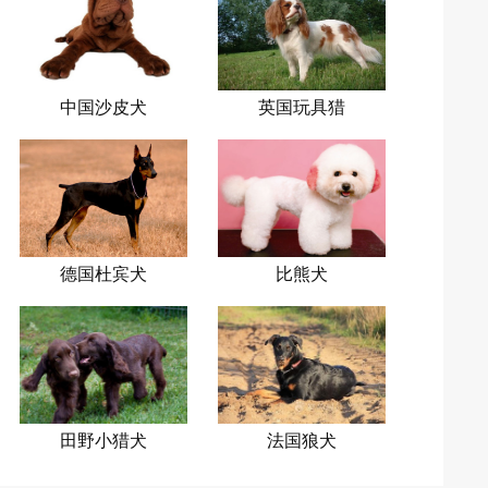
中国沙皮犬
英国玩具猎
鹬犬
德国杜宾犬
比熊犬
田野小猎犬
法国狼犬