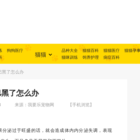
练
狗狗医疗
品种大全
猫猫百科
猫猫医疗
猫猫孕
猫猫
科
猫咪训练
饲养护理
病症百科
巴黑了怎么办
巴黑了怎么办
8
来源：我要乐宠物网
【手机浏览】
果分泌过于旺盛的话，就会造成体内内分泌失调，表现