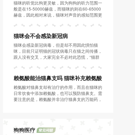
猫咪的听觉比狗更灵敏，因为狗狗的听力范围一
般是在15-50000赫兹，而猫咪的则在60-65000
赫兹，因此相对来说，猫咪对声音的感知范围更
广。
猫咪会不会感染新冠病
猫咪会感染新冠病毒，但是却不用因此惧怕猫
咪，目前只证明猫的冠状病毒只在猫之间传播，
跟人没有交叉，大家完全不必对此恐慌，“猫群
感染”是误读，没有证据表明猫群大面积感染，
而且目前没有证据表明猫会传染人。
赖氨酸能治猫鼻支吗 猫咪补充赖氨酸
赖氨酸对猫鼻支却有治疗的作用，而且在猫咪的
的意义何在？
日常饮食中添加赖氨酸，也可以预防猫鼻支。需
要注意的是，赖氨酸并非治疗猫鼻支的万能药，
在使用前必须问诊过医生才行。
狗狗医疗