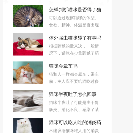
怎样判断猫咪是否得了猫
可以通过观察猫咪的体型、
传腹
食欲、精神、体温是否出现
异常，来进行初步判断，猫
体外驱虫猫咪舔了有事吗
传腹的治愈率是比较低的，
根据舔舐的量来决，一般情
所以建议及时咨询宠物医
况下，猫咪在少量舔舐了药
生，必要时及时送医。
物后，可以通过自身的解毒
猫咪会晕车吗
来降解药物，但是如果一次
猫和人一样都会晕车，乘车
性大量的舔舐药物后，则很
前，主人应不要给猫吃过多
可能出现中毒的现象，需要
的食物；进食后观察半个小
及时送往医院检查治疗。
猫咪半夜吐了怎么回事
时再上车；乘车后如仍晕
猫咪半夜吐了可能是由于胃
车，可口服晕车药；第二天
肠炎、消化不良、感染了某
没有好转，猫咪流口水、呕
种传染病所导致，严重的甚
吐，可能不是晕车，而是口
猫咪可以吃人吃的消炎药
至会出现便血的症状，建议
腔疾病或消化道疾病。
不建议给猫咪吃人用的消炎
主人尽早将猫咪送去宠物医
吗