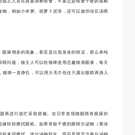
此猫主人首先就要调整喂食，不要总是喂食干硬的猫粮
食物，例如小米粥、胡萝卜泥等，还可以做些绿豆汤喂
、眼屎增多的现象，甚至是出现发炎的情况，那么单纯
眼睛问题，猫主人可以给猫咪使用态趣猫滴眼液，每天
时候，猫咪一直挣扎，可以用大毛巾包住只露出眼睛再滴入
题再进行急忙采取措施。在日常发现猫眼睛有眼屎的
边缘轻轻擦拭眼睑。如果有较干硬的眼睛分泌物（黄绿
轻轻来回擦拭，使分泌物软化，而不是用蛮力将分泌物