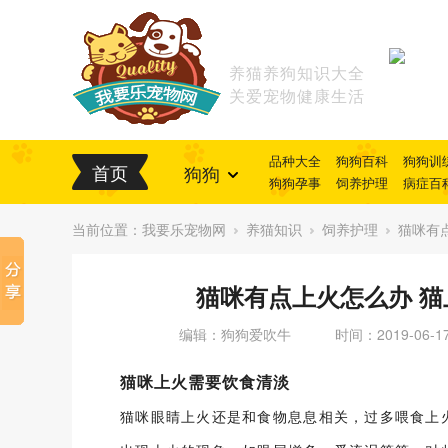
养猫养狗知识大全
关爱宠物健康生活
品种大全
狗狗百科
狗狗训
首页
狗狗
狗狗孕事
饲养护理
病症百
当前位置：
我要乐宠物网
养猫知识
饲养护理
猫咪有
猫咪有点上火怎么办 
编辑：狗狗爱吹牛
时间：2019-06-1
猫咪上火需要饮食清淡
猫咪眼睛上火还是和食物息息相关，过多喂食上