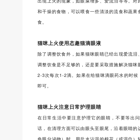
出现上火的现象，如眼屎增多、爱流泪等等。对
和干燥的食物，可以喂食一些清淡的流食和蔬果
食。
猫咪上火使用态趣猫滴眼液
除了调整饮食外，如果猫咪眼睛已经出现爱流泪
调整饮食是不足够的，还是要采取措施解决猫咪
2-3次每次1-2滴。如果在给猫咪滴眼药水的
即可。
猫咪上火注意日常护理眼睛
在日常生活中要注意护理它的眼睛，不要等出问
话，在清理方面可以由眼头至眼尾，沿着眼睛的
色眼分泌物）时，用盐水沾湿的棉花（或湿巾）