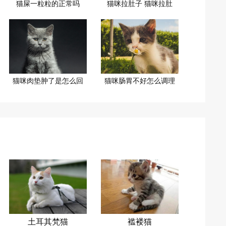
猫屎一粒粒的正常吗
猫咪拉肚子 猫咪拉肚
猫咪肉垫肿了是怎么回
猫咪肠胃不好怎么调理
土耳其梵猫
褴褛猫