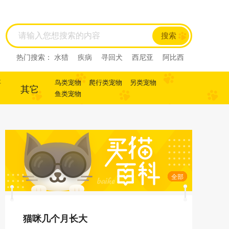
搜索
热门搜索：
水猎
疾病
寻回犬
西尼亚
阿比西
尼
迷你杜宾
杜宾
犬
犬
寻回犬
事
鸟类宠物
爬行类宠物
另类宠物
其它
鱼类宠物
全部
猫咪几个月长大