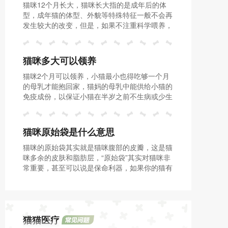
猫咪12个月长大，猫咪长大指的是成年后的体
型，成年猫的体型、外貌等特殊特征一般不会再
发生较大的改变，但是，如果不注重科学喂养，
而是每天给猫咪喂食大量食物，那么很容易导致
猫咪出现肥胖的情况。
猫咪多大可以领养
猫咪2个月可以领养，小猫最小也得吃够一个月
的母乳才能抱回家，猫妈的母乳中能供给小猫的
免疫成份，以保证小猫在半岁之前不生病或少生
病。
猫咪原始袋是什么意思
猫咪的原始袋其实就是猫咪腹部的皮瓣，这是猫
咪多余的皮肤和脂肪层，“原始袋”其实对猫咪非
常重要，甚至可以说是保命利器，如果你的猫有
这个，说明你把你家猫养得很好，猫咪生活过得
非常滋润和幸福。
猫猫医疗