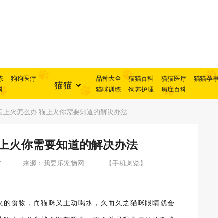
练
狗狗医疗
品种大全
猫猫百科
猫猫医疗
猫猫孕
猫猫
科
猫咪训练
饲养护理
病症百科
点上火怎么办 猫上火你需要知道的解决办法
猫上火你需要知道的解决办法
7
来源：我要乐宠物网
【手机浏览】
火的食物，而猫咪又主动喝水，久而久之猫咪眼睛就会