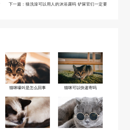
适
下一篇：
猫洗澡可以用人的沐浴露吗 铲屎官们一定要
知道！
猫咪嚎叫是怎么回事
猫咪可以快递寄吗