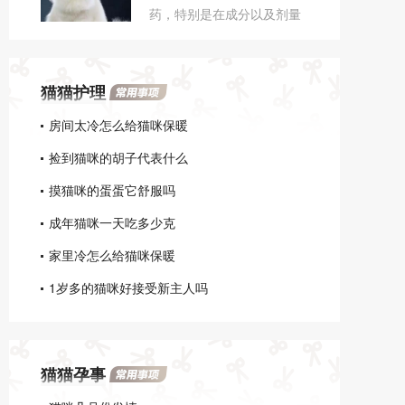
药，特别是在成分以及剂量
院检查。
搞不清楚的情况下，吃了很
可能会中毒。某些人类药的
成分猫咪可能会过敏，或者
猫猫护理
中毒。
房间太冷怎么给猫咪保暖
捡到猫咪的胡子代表什么
摸猫咪的蛋蛋它舒服吗
成年猫咪一天吃多少克
家里冷怎么给猫咪保暖
1岁多的猫咪好接受新主人吗
猫猫孕事